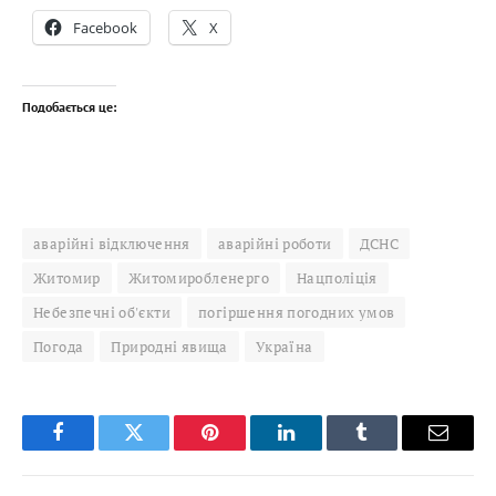
Facebook
X
Подобається це:
аварійні відключення
аварійні роботи
ДСНС
Житомир
Житомиробленерго
Нацполіція
Небезпечні об'єкти
погіршення погодних умов
Погода
Природні явища
Україна
Facebook
Twitter
Pinterest
LinkedIn
Tumblr
Email