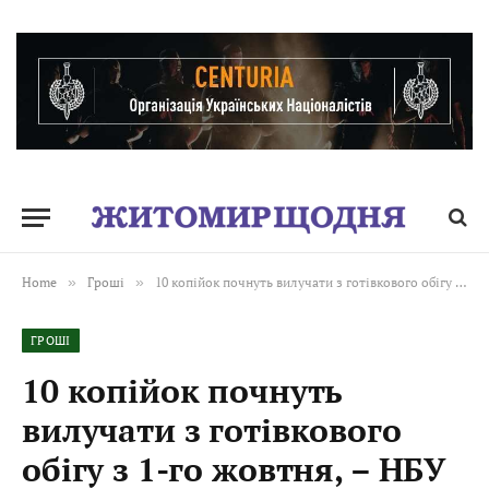
Home
»
Гроші
»
10 копійок почнуть вилучати з готівкового обігу з 1-го жовтня, – НБУ
ГРОШІ
10 копійок почнуть
вилучати з готівкового
обігу з 1-го жовтня, – НБУ