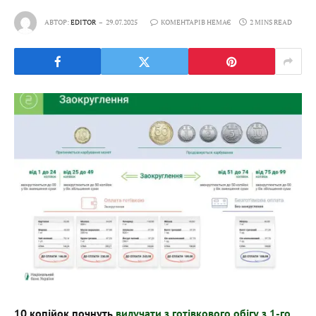
АВТОР:
EDITOR
29.07.2025
КОМЕНТАРІВ НЕМАЄ
2 MINS READ
10 копійок почнуть
вилучати з готівкового обігу з 1-го