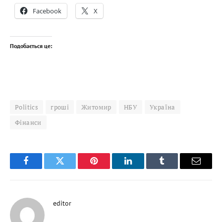
Facebook
X
Подобається це:
Politics
гроші
Житомир
НБУ
Україна
Фінанси
Facebook
Twitter
Pinterest
LinkedIn
Tumblr
Email
editor