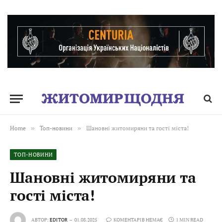
Home
»
Топ-новини
»
Шановні житомиряни та гості міста!
ТОП-НОВИНИ
Шановні житомиряни та
гості міста!
АВТОР:
EDITOR
01.08.2025
КОМЕНТАРІВ НЕМАЄ
1 MIN READ