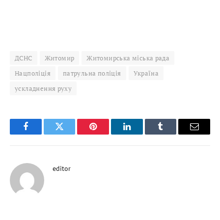
ДСНС
Житомир
Житомирська міська рада
Нацполіція
патрульна поліція
Україна
ускладнення руху
Facebook
Twitter
Pinterest
LinkedIn
Tumblr
Email
editor