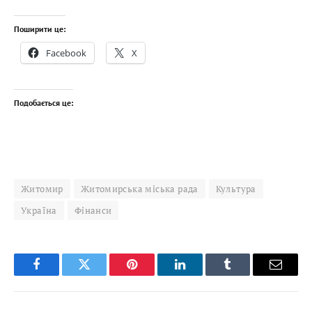
Поширити це:
Facebook
X
Подобається це:
Житомир
Житомирська міська рада
Культура
Україна
Фінанси
Facebook
Twitter
Pinterest
LinkedIn
Tumblr
Email