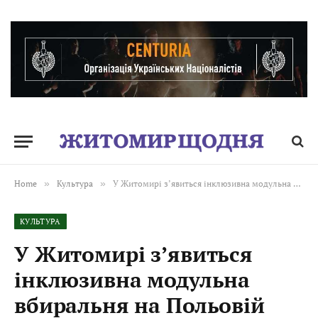
Home
»
Культура
»
У Житомирі з’явиться інклюзивна модульна вбиральня на Польовій
КУЛЬТУРА
У Житомирі з’явиться
інклюзивна модульна
вбиральня на Польовій