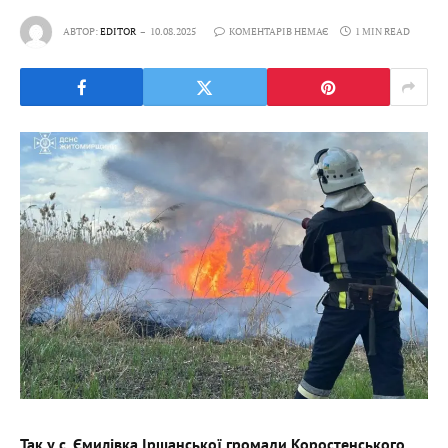
АВТОР:
EDITOR
10.08.2025
КОМЕНТАРІВ НЕМАЄ
1 MIN READ
Так у с. Ємилівка Іршанської громади Коростенського