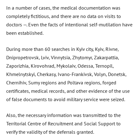
In a number of cases, the medical documentation was
completely fictitious, and there are no data on visits to
doctors —. Even the facts of intentional self-mutilation have
been established.
During more than 60 searches in Kyiv city, Kyiv, Rivne,
Dnipropetrovsk, Lviv, Vinnytsia, Zhytomyr, Zakarpattia,
Zaporizhia, Kirovohrad, Mykolaiv, Odessa, Ternopil,
Khmelnytskyi, Cherkasy, Ivano-Frankivsk, Volyn, Donetsk,
Chernihiv, Sumy regions and Poltava regions, forged
certificates, medical records, and other evidence of the use
of false documents to avoid military service were seized.
Also, the necessary information was transmitted to the
Territorial Centre of Recruitment and Social Support to
verify the validity of the deferrals granted.