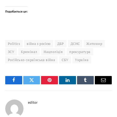
Подобається це:
Politics
війна з росією
ДБР
ДСНС
Житомир
ЗСУ
Кримінал
Нацполіція
прокуратура
Російсько-українська війна
СБУ
Україна
Facebook
Twitter
Pinterest
LinkedIn
Tumblr
Email
editor