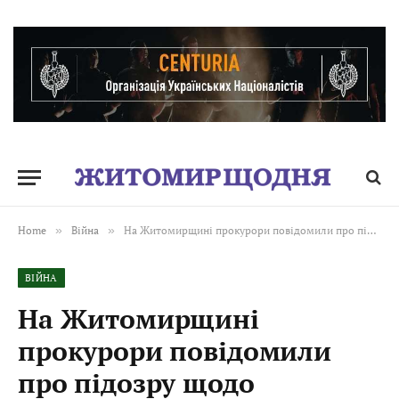
Home
»
Війна
»
На Житомирщині прокурори повідомили про підозру щодо уникнення мобілізації за допомогою підроблених медичних документів
ВІЙНА
На Житомирщині
прокурори повідомили
про підозру щодо