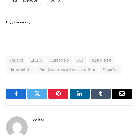
Facebook
X
Подобається це:
Politics
ДСНС
Житомир
ЗСУ
Кримінал
Нацполіція
Російсько-українська війна
Україна
Facebook
Twitter
Pinterest
LinkedIn
Tumblr
Email
editor