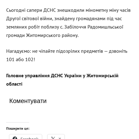
Сьогодні сапери ДСНС знешкодили мінометну міну часів
Другої світової війни, знайдену громадянами під час
земляних робіт поблизу с. Забілоччя Радомишльської
громади Житомирського району.
Нагадуємо: не чіпайте підозрілих предметів — дзвоніть
101 або 102!
Головн
е
управління ДСНС України у Житомирській
області
Коментувати
Поширити це: