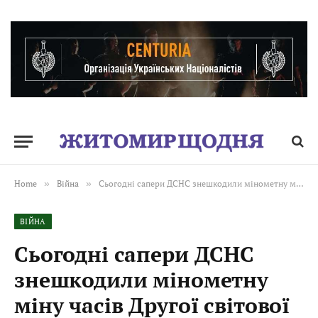
Home
»
Війна
»
Сьогодні сапери ДСНС знешкодили мінометну міну часів Другої світової війни
ВІЙНА
Сьогодні сапери ДСНС
знешкодили мінометну
міну часів Другої світової