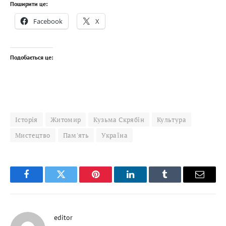
Поширити це:
Facebook
X
Подобається це:
Історія
Житомир
Кузьма Скрябін
Культура
Мистецтво
Пам'ять
Україна
Facebook
Twitter
Pinterest
LinkedIn
Tumblr
Email
editor