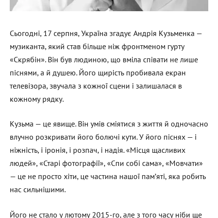
Сьогодні, 17 серпня, Україна згадує Андрія Кузьменка —
музиканта, який став більше ніж фронтменом гурту
«Скрябін». Він був людиною, що вміла співати не лише
піснями, а й душею. Його щирість пробивала екран
телевізора, звучала з кожної сцени і залишалася в
кожному рядку.
Кузьма — це явище. Він умів сміятися з життя й одночасно
влучно розкривати його болючі кути. У його піснях — і
ніжність, і іронія, і розпач, і надія. «Місця щасливих
людей», «Старі фотографії», «Спи собі сама», «Мовчати»
— це не просто хіти, це частина нашої пам’яті, яка робить
нас сильнішими.
Його не стало у лютому 2015-го, але з того часу ніби ще