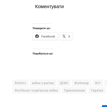
Коментувати
Поширити це:
Facebook
X
Подобається це:
Politics
війна з росією
ДСНС
Житомир
ЗСУ
Російсько-українська війна
Травмування
Україна