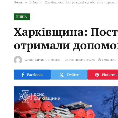
Home
»
Війна
»
Харківщина: Постраждалі від обстрілу отрима
ВІЙНА
Харківщина: Пост
отримали допомо
АВТОР:
EDITOR
24.08.2025
КОМЕНТАРІВ НЕМАЄ
1 MIN READ
Facebook
Twitter
Pinterest