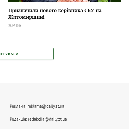
Призначили нового керівника СБУ на
Житомирщині
31.07.2026
НТУВАТИ
Реклама:
reklama@daily.zt.ua
Редакція:
redakciia@daily.zt.ua