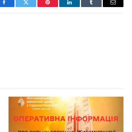
Facebook
Twitter
Pinterest
LinkedIn
Tumblr
Email