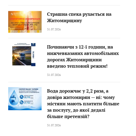
Страшна спека рухається на
Житомирщину
31.07.2026
Починаючи з 12-ї години, на
нижчевказаних автомобільних
дорогах Житомирщини
введено тепловий режим!
31.07.2026
Вода дорожчає у 2,2 раза, а
довіра житомирян — ні: чому
містяни мають платити більше
за послугу, до якої дедалі
більше претензій?
31.07.2026