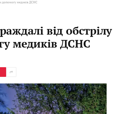
ли допомогу медиків ДСНС
раждалі від обстріл
гу медиків ДСНС