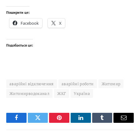
Поширити це:
Facebook
X
Подобається це:
аварійні відключення
аварійні роботи
Житомир
Житомирводоканал
ЖКГ
Україна
Facebook
Twitter
Pinterest
LinkedIn
Tumblr
Email