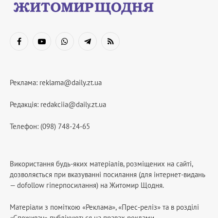
Facebook
YouTube
WhatsApp
Telegram
RSS
Реклама:
reklama@daily.zt.ua
Редакція:
redakciia@daily.zt.ua
Телефон: (098) 748-24-65
Використання будь-яких матеріалів, розміщених на сайті,
дозволяється при вказуванні посилання (для інтернет-видань
— dofollow гіперпосилання) на Житомир Щодня.
Матеріали з поміткою «Реклама», «Прес-реліз» та в розділі
«Споживач» публікуються на правах реклами.