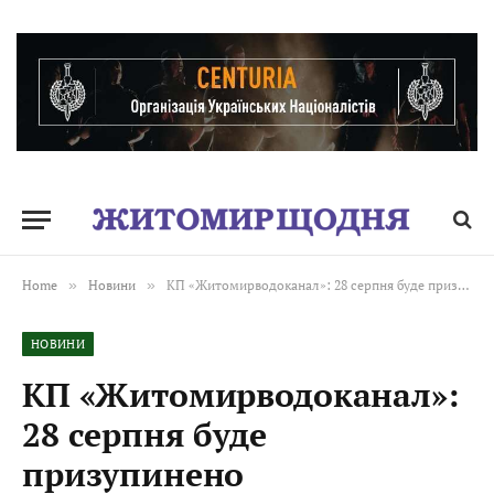
Home
»
Новини
»
КП «Житомирводоканал»: 28 серпня буде призупинено водопостачання
НОВИНИ
КП «Житомирводоканал»:
28 серпня буде
призупинено