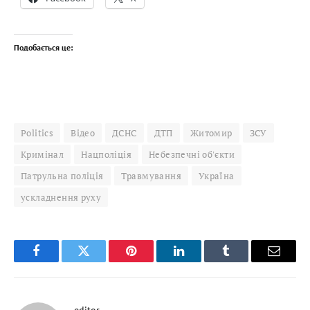
Подобається це:
Politics
Відео
ДСНС
ДТП
Житомир
ЗСУ
Кримінал
Нацполіція
Небезпечні об'єкти
Патрульна поліція
Травмування
Україна
ускладнення руху
Facebook
Twitter
Pinterest
LinkedIn
Tumblr
Email
editor