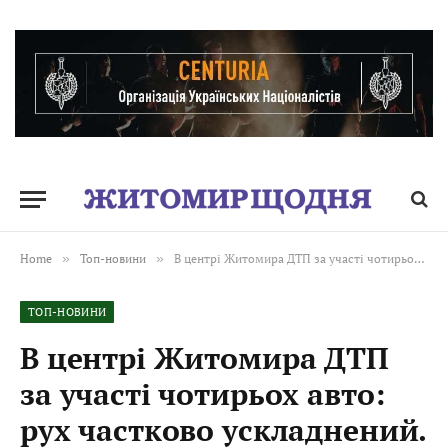
Home
»
Топ-новини
»
В центрі Житомира ДТП за участі чотирьох авто: рух частково ускладнений. ВІДЕО. Оновлюється
ТОП-НОВИНИ
В центрі Житомира ДТП
за участі чотирьох авто:
рух частково ускладнений.