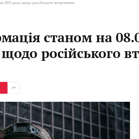
ня 2025 року щодо російського вторгнення
мація станом на 08.0
у щодо російського в