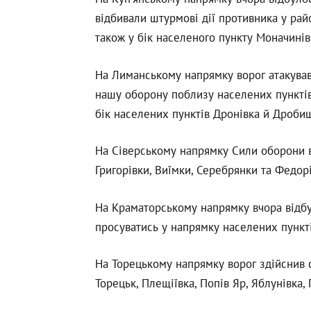
відбивали штурмові дії противника у рай
також у бік населеного пункту Моначинів
На Лиманському напрямку ворог атакував 
нашу оборону поблизу населених пунктів Г
бік населених пунктів Дронівка й Дроби
На Сіверському напрямку Сили оборони в
Григорівки, Виїмки, Серебрянки та Федорі
На Краматорському напрямку вчора відбу
просуватись у напрямку населених пункт
На Торецькому напрямку ворог здійснив 
Торецьк, Плещіївка, Попів Яр, Яблунівка, 