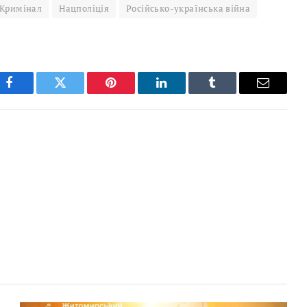
Кримінал
Нацполіція
Російсько-українська війна
Facebook
Twitter
Pinterest
LinkedIn
Tumblr
Email