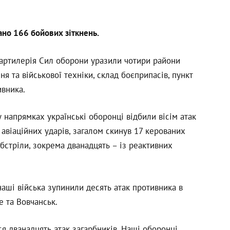
ано 166 бойових зіткнень.
 і артилерія Сил оборони уразили чотири райони
я та військової техніки, склад боєприпасів, пункт
ивника.
напрямках українські оборонці відбили вісім атак
 авіаційних ударів, загалом скинув 17 керованих
обстріли, зокрема дванадцять – із реактивних
ші війська зупинили десять атак противника в
 та Вовчанськ.
я дванадцять атак загарбників. Наші оборонці