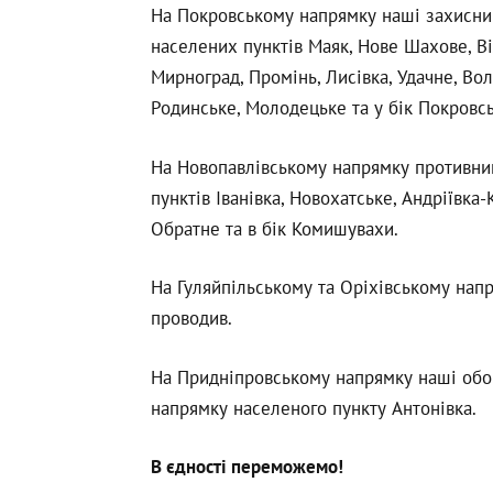
На Покровському напрямку наші захисни
населених пунктів Маяк, Нове Шахове, В
Мирноград, Промінь, Лисівка, Удачне, Вол
Родинське, Молодецьке та у бік Покровсь
На Новопавлівському напрямку противник
пунктів Іванівка, Новохатське, Андріївка
Обратне та в бік Комишувахи.
На Гуляйпільському та Оріхівському нап
проводив.
На Придніпровському напрямку наші обор
напрямку населеного пункту Антонівка.
В єдності переможемо!