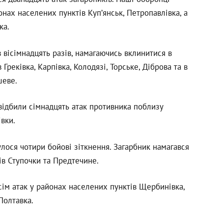
онах населених пунктів Куп’янськ, Петропавлівка, а
ка.
вісімнадцять разів, намагаючись вклинитися в
реківка, Карпівка, Колодязі, Торське, Діброва та в
шеве.
ідбили сімнадцять атак противника поблизу
вки.
лося чотири бойові зіткнення. Загарбник намагався
ів Ступочки та Предтечине.
сім атак у районах населених пунктів Щербинівка,
Полтавка.