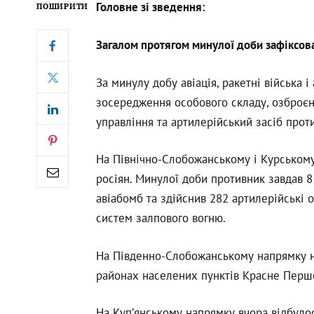
Головне зі зведення:
ПОШИРИТИ
Загалом протягом минулої доби зафіксов
За минулу добу авіація, ракетні війська
зосередження особового складу, озброєнн
управління та артилерійський засіб прот
На Північно-Слобожанському і Курському 
росіян. Минулої доби противник завдав 8
авіабомб та здійснив 282 артилерійські 
систем залпового вогню.
На Південно-Слобожанському напрямку на
районах населених пунктів Красне Перше
На Куп’янському напрямку вчора відбулос