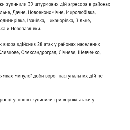
ки зупинили 39 штурмових дій агресора в районах
ільне, Дачне, Новоекономічне, Миролюбівка,
одимирівка, Іванівка, Никанорівка, Вільне,
ка й Новопавлівки.
 вчора здійснив 28 атак у районах населених
-Клевцове, Олександроград, Січневе, Шевченко,
рямках минулої доби ворог наступальних дій не
онці успішно зупинили три ворожі атаки у