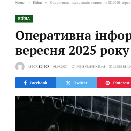
Home
»
Війна
»
Оперативна інформація станом на 08.00 03 верес
ВІЙНА
Оперативна інфор
вересня 2025 рок
АВТОР:
EDITOR
03.09.2025
КОМЕНТАРІВ НЕМАЄ
2 MINS READ
Facebook
Twitter
Pinterest