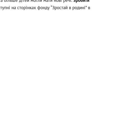
а більше дітей могли мати нові речі.
Зробити
оступні на сторінках фонду “Зростай в родині” в