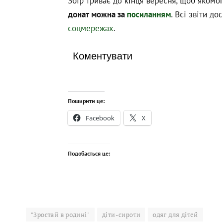
Збір триває до кінця вересня, щоб якомог
донат можна за
посиланням
. Всі звіти д
соцмережах
.
Коментувати
Поширити це:
Facebook
X
Подобається це:
"Зростай в родині"
діти-сироти
одяг для дітей