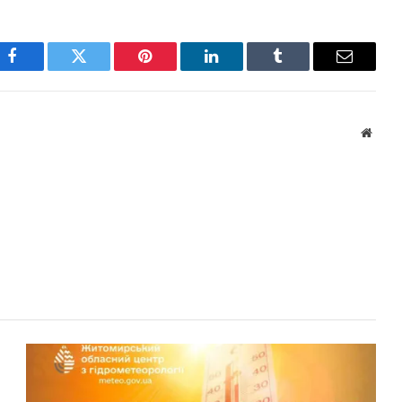
Facebook
Twitter
Pinterest
LinkedIn
Tumblr
Email
Websi