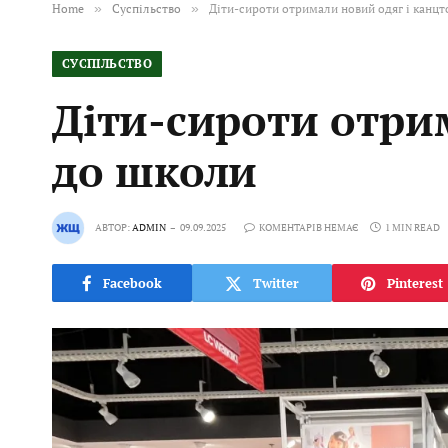
Home
»
Суспільство
»
Діти-сироти отримали новий одяг і канц
СУСПІЛЬСТВО
Діти-сироти отри
до школи
АВТОР:
ADMIN
09.09.2025
КОМЕНТАРІВ НЕМАЄ
1 MIN READ
Facebook
Twitter
Pinterest