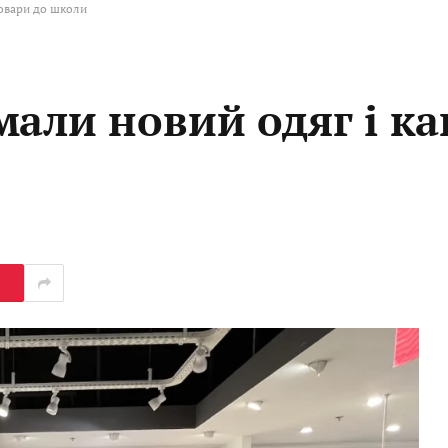
товари до школи
мали новий одяг і к