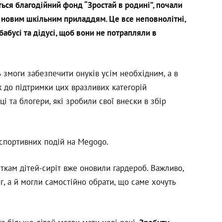
ться благодійний фонд “Зростай в родині”, почали
 з новим шкільним приладдям. Це все неповнолітні,
бабусі та дідусі, щоб вони не потрапляли в
ь змоги забезпечити онуків усім необхідним, а в
ож до підтримки цих вразливих категорій
і та блогери, які зробили свої внески в збір
 спортивних подій на Megogo.
ткам дітей-сиріт вже оновили гардероб. Важливо,
, а й могли самостійно обрати, що саме хочуть