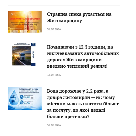
Страшна спека рухається на
Житомирщину
31.07.2026
Починаючи з 12-ї години, на
нижчевказаних автомобільних
дорогах Житомирщини
введено тепловий режим!
31.07.2026
Вода дорожчає у 2,2 раза, а
довіра житомирян — ні: чому
містяни мають платити більше
за послугу, до якої дедалі
більше претензій?
31.07.2026