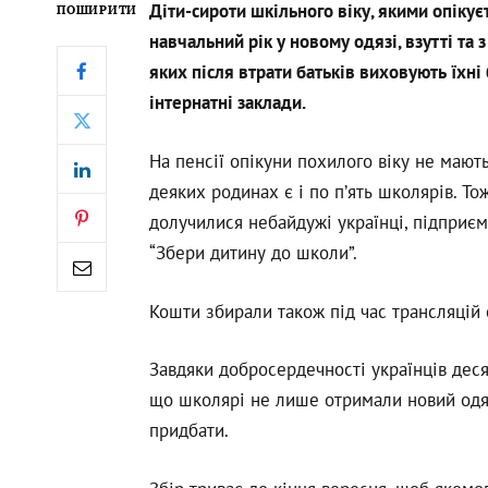
Діти-сироти шкільного віку, якими опікує
ПОШИРИТИ
навчальний рік у новому одязі, взутті та
яких після втрати батьків виховують їхні 
інтернатні заклади.
На пенсії опікуни похилого віку не мают
деяких родинах є і по пʼять школярів. Т
долучилися небайдужі українці, підприємц
“Збери дитину до школи”.
Кошти збирали також під час трансляцій
Завдяки добросердечності українців деся
що школярі не лише отримали новий одяг
придбати.