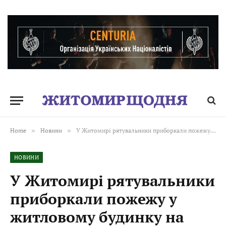
Home
»
Новини
»
У Житомирі рятувальники приборкали пожежу у житловому будинку на декількох господарів
НОВИНИ
У Житомирі рятувальники
приборкали пожежу у
житловому будинку на