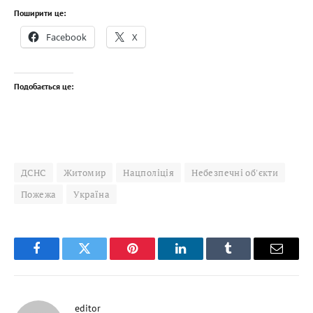
Поширити це:
Facebook
X
Подобається це:
ДСНС
Житомир
Нацполіція
Небезпечні об'єкти
Пожежа
Україна
Facebook
Twitter
Pinterest
LinkedIn
Tumblr
Email
editor