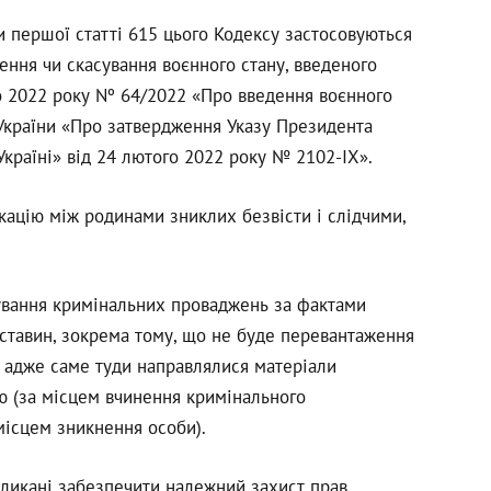
и першої статті 615 цього Кодексу застосовуються
ення чи скасування воєнного стану, введеного
о 2022 року Nº 64/2022 «Про введення воєнного
 України «Про затвердження Указу Президента
Україні» від 24 лютого 2022 року № 2102-IX».
ацію між родинами зниклих безвісти і слідчими,
ування кримінальних проваджень за фактами
бставин, зокрема тому, що не буде перевантаження
, адже саме туди направлялися матеріали
ю (за місцем вчинення кримінального
місцем зникнення особи).
кликані забезпечити належний захист прав