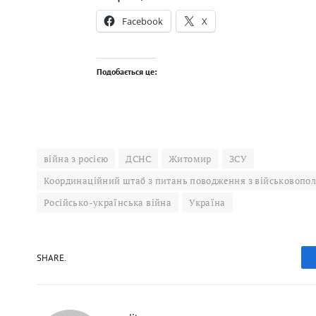
Facebook
X
Подобається це:
війна з росією
ДСНС
Житомир
ЗСУ
Координаційний штаб з питань поводження з військовоп
Російсько-українська війна
Україна
SHARE.