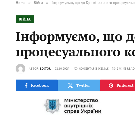
Home
»
Війна
»
Інформуємо, що до Кримінального процесуально
ВІЙНА
Інформуємо, що д
процесуального к
АВТОР:
EDITOR
02.10.2025
КОМЕНТАРІВ НЕМАЄ
2 MINS READ
Facebook
Twitter
Pinterest