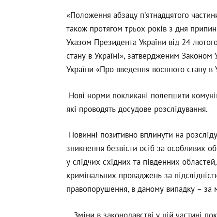
«Положення абзацу п’ятнадцятого частин
також протягом трьох років з дня припин
Указом Президента України від 24 лютог
стану в Україні», затвердженим Законом
України «Про введення воєнного стану в 
Нові норми покликані полегшити комунік
які проводять досудове розслідування.
Повинні позитивно вплинути на розслід
зникнення безвісти осіб за особливих о
у слідчих східних та південних областей
кримінальних проваджень за підслідніст
правопорушення, в даному випадку – за 
Зміни в законодавстві у цій частині по