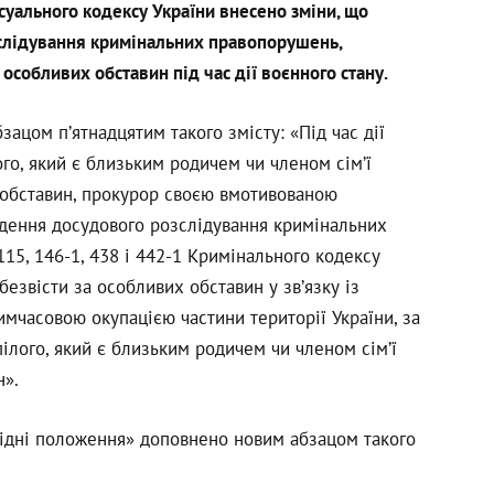
уального кодексу України внесено зміни, що
слідування кримінальних правопорушень,
 особливих обставин під час дії воєнного стану.
цом п’ятнадцятим такого змісту: «Під час дії
го, який є близьким родичем чи членом сімʼї
х обставин, прокурор своєю вмотивованою
дення досудового розслідування кримінальних
15, 146-1, 438 і 442-1 Кримінального кодексу
безвісти за особливих обставин у зв’язку із
мчасовою окупацією частини території України, за
ілого, який є близьким родичем чи членом сімʼї
н».
хідні положення» доповнено новим абзацом такого