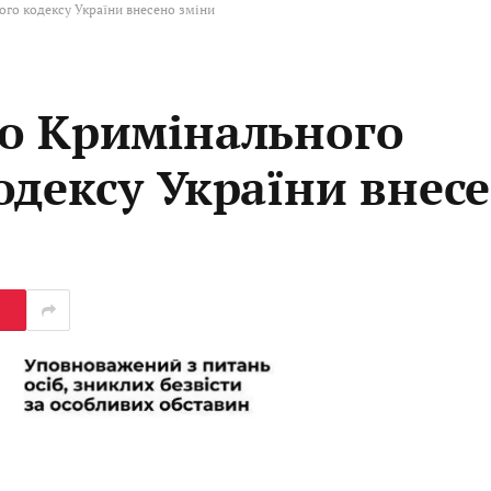
го кодексу України внесено зміни
о Кримінального
одексу України внес