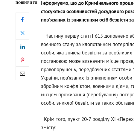
Інформуємо, що до Кримінального процес
ПОШИРИТИ
стосуються особливостей досудового роз
пов’язаних із зникненням осіб безвісти за
Частину першу статті 615 доповнено абза
воєнного стану за клопотанням потерпіло
особи, яка зникла безвісти за особливи
постановою може визначити місце прове
правопорушень, передбачених статтями 1
України, пов’язаних із зникненням особи 
збройним конфліктом, воєнними діями, ти
місцем проживання (перебування) потерп
особи, зниклої безвісти за таких обстави
Крім того, пункт 20-7 розділу ХІ «Пере
змісту: