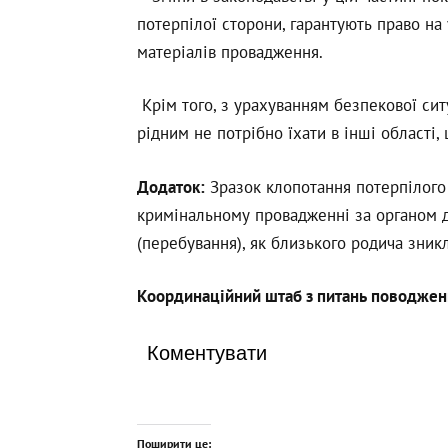
потерпілої сторони, гарантують право на 
матеріалів провадження.
Крім того, з урахуванням безпекової ситу
рідним не потрібно їхати в інші області,
Додаток:
Зразок клопотання потерпілого 
кримінальному провадженні за органом 
(перебування), як близького родича зникл
Координаційний штаб з питань поводже
Коментувати
Поширити це: