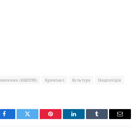
олоненими (КШППВ)
Кримінал
Культура
Нацполіція
Facebook
Twitter
Pinterest
LinkedIn
Tumblr
Email