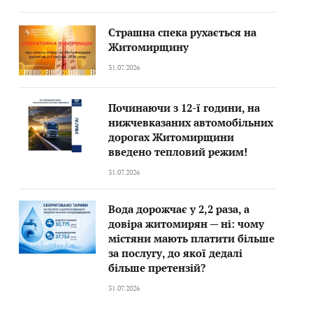
Страшна спека рухається на
Житомирщину
31.07.2026
Починаючи з 12-ї години, на
нижчевказаних автомобільних
дорогах Житомирщини
введено тепловий режим!
31.07.2026
Вода дорожчає у 2,2 раза, а
довіра житомирян — ні: чому
містяни мають платити більше
за послугу, до якої дедалі
більше претензій?
31.07.2026