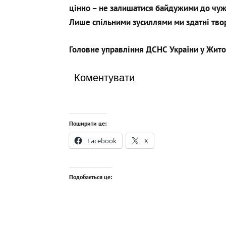
цінно – не залишатися байдужими до чужи
Лише спільними зусиллями ми здатні твор
Головн
е
управління ДСНС України у Жито
Коментувати
Поширити це:
Facebook
X
Подобається це: