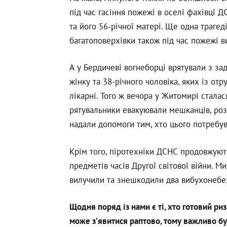
під час гасіння пожежі в оселі фахівці Д
та його 56-річної матері. Ще одна трагед
багатоповерхівки також під час пожежі в
А у Бердичеві вогнеборці врятували з за
жінку та 38-річного чоловіка, яких із от
лікарні. Того ж вечора у Житомирі стала
рятувальники евакуювали мешканців, розг
надали допомоги тим, хто цього потребу
Крім того, піротехніки ДСНС продовжую
предметів часів Другої світової війни. 
вилучили та знешкодили два вибухонебез
Щодня поряд із нами є ті, хто готовий р
може з’явитися раптово, тому важливо бу