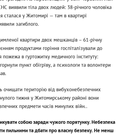
СНС виявили тіла двох людей: 38-річного чоловіка
ія сталася у Житомирі — там в квартирі
иявили загиблого.
димленої квартири двох мешканців – 61-річну
руєнням продуктами горіння госпіталізували до
ся пожежа в гуртожитку медичного інституту:
орнули пункт обігріву, а психологи та волонтери
вав.
ть очищати територію від вибухонебезпечних
Минулого тижня у Житомирському районі вони
печних предмети часів минулих війн..
изикувати собою заради чужого порятунку. Небезпека
ти пильними та дбати про власну безпеку. Не менш