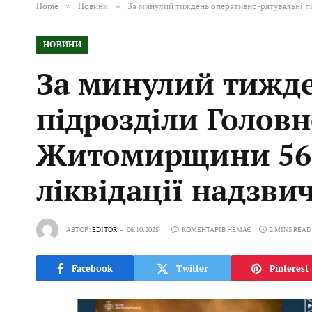
Home
»
Новини
»
За минулий тиждень оперативно-рятувальні пі
НОВИНИ
За минулий тижде
підрозділи Голов
Житомирщини 56 р
ліквідації надзви
АВТОР:
EDITOR
06.10.2025
КОМЕНТАРІВ НЕМАЄ
2 MINS READ
Facebook
Twitter
Pinterest