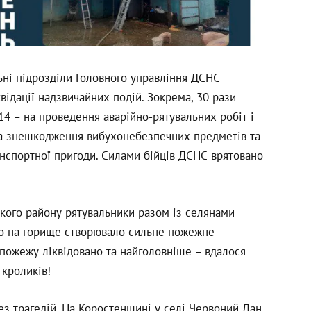
ні підрозділи Головного управління ДСНС
ідації надзвичайних подій. Зокрема, 30 рази
14 – на проведення аварійно-рятувальних робіт і
на знешкодження вибухонебезпечних предметів та
анспортної пригоди. Силами бійців ДСНС врятовано
ького району рятувальники разом із селянами
іно на горище створювало сильне пожежне
пожежу ліквідовано та найголовніше – вдалося
 кроликів!
ез трагедій. На Коростенщині у селі Червоний Лан