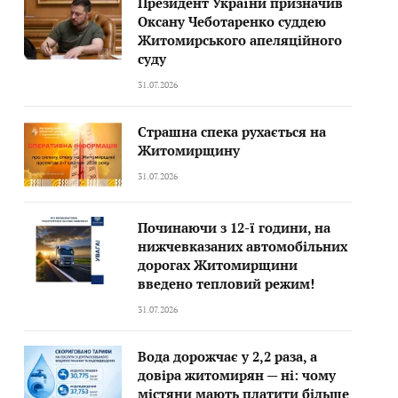
Президент України призначив
Оксану Чеботаренко суддею
Житомирського апеляційного
суду
31.07.2026
Страшна спека рухається на
Житомирщину
31.07.2026
Починаючи з 12-ї години, на
нижчевказаних автомобільних
дорогах Житомирщини
введено тепловий режим!
31.07.2026
Вода дорожчає у 2,2 раза, а
довіра житомирян — ні: чому
містяни мають платити більше