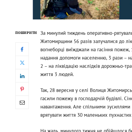
За минулий тиждень оперативно-рятуваль
ПОШИРИТИ
Житомирщини 56 разів залучалися до лікв
вогнеборці виїжджали на гасіння пожеж, 
надання допомоги населенню, 3 рази – 
2 – на ліквідацію наслідків дорожньо-тр
життя 3 людей.
Так, 28 вересня у селі Волиця Житомирс
гасили пожежу в господарчій будівлі. С
навантаження. Але спільними зусиллями 
врятувати життя 30 маленьких пухнастих
На жаль, минулого тижня не обійшлося б