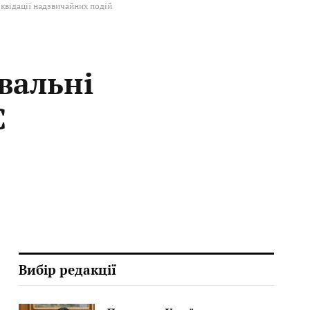
квідації надзвичайних подій
вальні
С
Вибір редакції