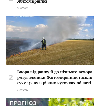
Житомирщині
31.07.2026
Вчора від ранку й до пізнього вечора
рятувальники Житомирщини гасили
суху траву в різних куточках області
31.07.2026