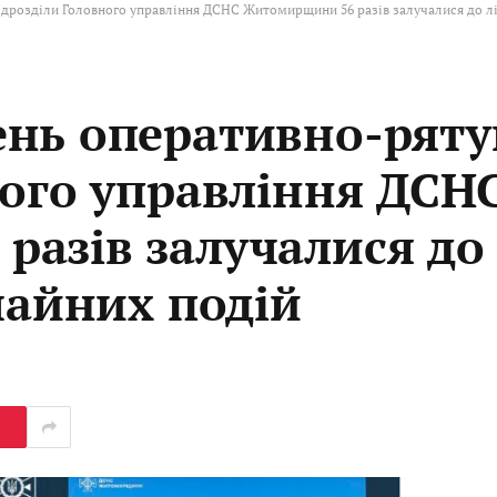
дрозділи Головного управління ДСНС Житомирщини 56 разів залучалися до лі
нь оперативно-ряту
ного управління ДСН
азів залучалися до
чайних подій