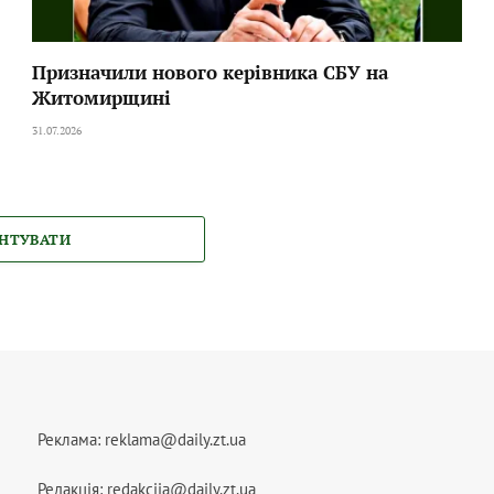
Призначили нового керівника СБУ на
Житомирщині
31.07.2026
НТУВАТИ
Реклама:
reklama@daily.zt.ua
Редакція:
redakciia@daily.zt.ua