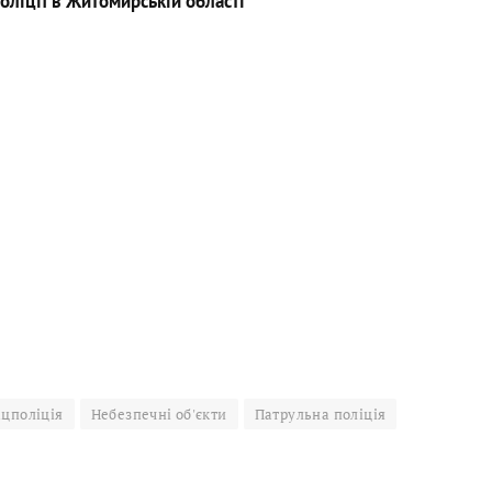
оліції в Житомирській області
цполіція
Небезпечні об'єкти
Патрульна поліція