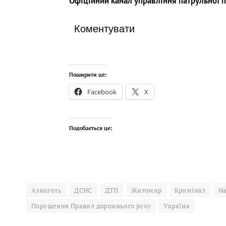
Офіційний канал управління патрульної п
Коментувати
Поширити це:
Facebook
X
Подобається це:
Алкоголь
ДСНС
ДТП
Житомир
Кримінал
На
Порушення Правил дорожнього руху
Україна