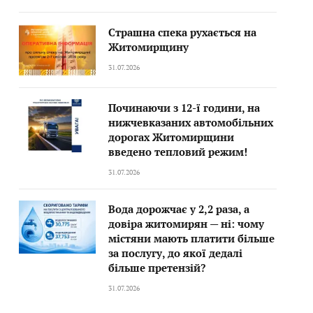
Страшна спека рухається на
Житомирщину
31.07.2026
Починаючи з 12-ї години, на
нижчевказаних автомобільних
дорогах Житомирщини
введено тепловий режим!
31.07.2026
Вода дорожчає у 2,2 раза, а
довіра житомирян — ні: чому
містяни мають платити більше
за послугу, до якої дедалі
більше претензій?
31.07.2026