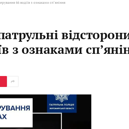
ерування 66 водіїв з ознаками сп’яніння
патрульні відсторони
їв з ознаками сп’яні