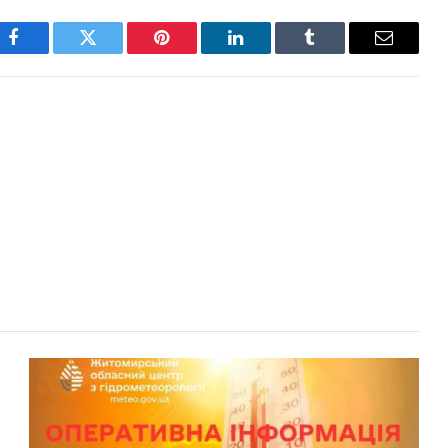
Facebook
Twitter
Pinterest
LinkedIn
Tumblr
Email