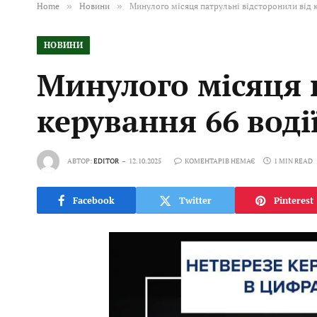
Home
»
Новини
»
Минулого місяця патрульні відсторонили від к
НОВИНИ
Минулого місяця 
керування 66 воді
АВТОР:
EDITOR
12.10.2025
КОМЕНТАРІВ НЕМАЄ
1 MIN READ
Facebook
Twitter
Pinterest