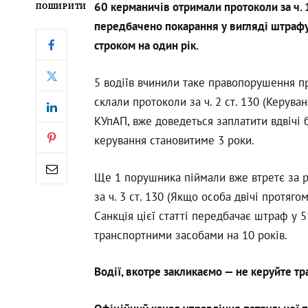
60 керманичів отримали протоколи за ч. 1
ПОШИРИТИ
передбачено покарання у вигляді штрафу
строком на один рік.
5 водіїв вчинили таке правопорушення п
склали протоколи за ч. 2 ст. 130 (Керуван
КУпАП, вже доведеться заплатити вдвічі 
керування становитиме 3 роки.
Ще 1 порушника піймали вже втретє за рі
за ч. 3 ст. 130 (Якщо особа двічі протяго
Санкція цієї статті передбачає штраф у 
транспортними засобами на 10 років.
Водії, вкотре закликаємо — не керуйте тр