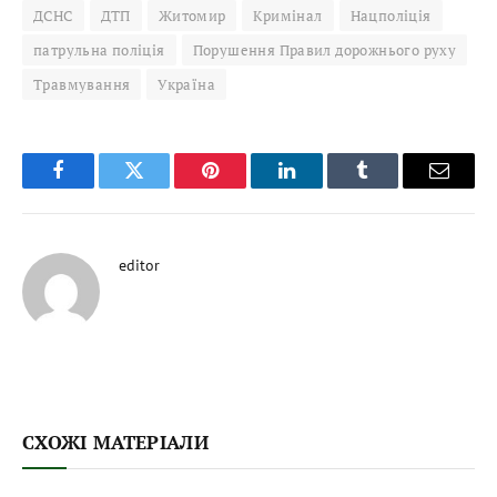
ДСНС
ДТП
Житомир
Кримінал
Нацполіція
патрульна поліція
Порушення Правил дорожнього руху
Травмування
Україна
Facebook
Twitter
Pinterest
LinkedIn
Tumblr
Email
editor
СХОЖІ МАТЕРІАЛИ