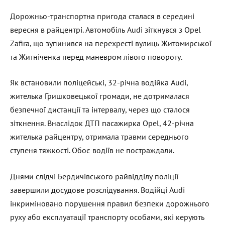
Дорожньо-транспортна пригода сталася в середині
вересня в райцентрі. Автомобіль Audi зіткнувся з Opel
Zafira, що зупинився на перехресті вулиць Житомирської
та Житніченка перед маневром лівого повороту.
Як встановили поліцейські, 32-річна водійка Audi,
жителька Гришковецької громади, не дотрималася
безпечної дистанції та інтервалу, через що сталося
зіткнення. Внаслідок ДТП пасажирка Opel, 42-річна
жителька райцентру, отримала травми середнього
ступеня тяжкості. Обоє водіїв не постраждали.
Днями слідчі Бердичівського райвідділу поліції
завершили досудове розслідування. Водійці Audi
інкриміновано порушення правил безпеки дорожнього
руху або експлуатації транспорту особами, які керують