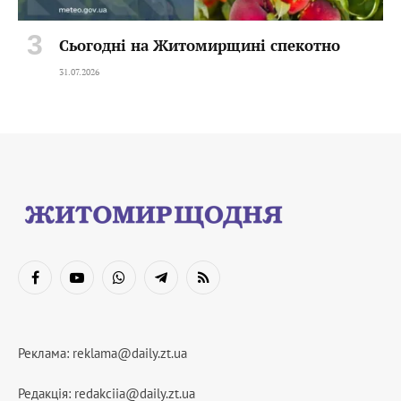
Сьогодні на Житомирщині спекотно
31.07.2026
Facebook
YouTube
WhatsApp
Telegram
RSS
Реклама:
reklama@daily.zt.ua
Редакція:
redakciia@daily.zt.ua