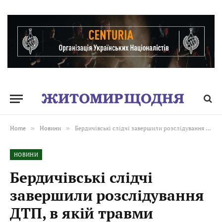
Home
»
Новини
»
Бердичівські слідчі завершили розслідування ДТП, в якій травми отримала містянка
НОВИНИ
Бердичівські слідчі
завершили розслідування
ДТП, в якій травми