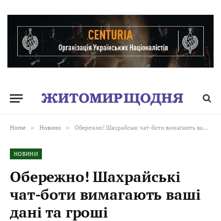
Home
»
Новини
»
Обережно! Шахрайські чат-боти вимагають ваші дані та гроші
НОВИНИ
Обережно! Шахрайські
чат-боти вимагають ваші
дані та гроші