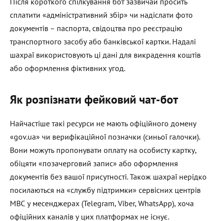
Після короткого спілкування бот зазвичай просить
сплатити «адміністративний збір» чи надіслати фото
документів – паспорта, свідоцтва про реєстрацію
транспортного засобу або банківської картки. Надалі
шахраї використовують ці дані для викрадення коштів
або оформлення фіктивних угод.
Як розпізнати фейковий чат-бот
Найчастіше такі ресурси не мають офіційного домену
«gov.ua» чи верифікаційної позначки (синьої галочки).
Вони можуть пропонувати оплату на особисту картку,
обіцяти «позачерговий запис» або оформлення
документів без вашої присутності. Також шахраї нерідко
посилаються на «службу підтримки» сервісних центрів
МВС у месенджерах (Telegram, Viber, WhatsApp), хоча
офіційних каналів у цих платформах не існує.