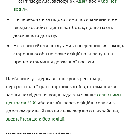
— сайт hsc.gov.ua, застосунок «
Дія
» або «
Кабінет
водія
».
Не переходьте за підозрілими посиланнями й не
вводьте особисті дані в чат-ботах, що не мають
державного домену.
Не користуйтеся послугами «посередників» — жодна
стороння особа не може офіційно вплинути на
процес отримання державної послуги.
Пам’ятайте: усі державні послуги з реєстрації,
перереєстрації транспортних засобів, отримання чи
заміни посвідчення водія надаються лише
сервісними
центрами МВС
або онлайн через офіційні сервіси з
доменом gov.ua. Якщо ви стали жертвою шахрайства,
звертайтеся до кіберполіції
.