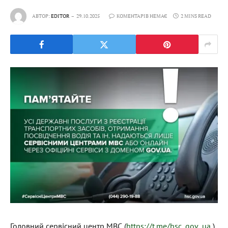
АВТОР:
EDITOR
29.10.2025
КОМЕНТАРІВ НЕМАЄ
2 MINS READ
Головний сервісний центр МВС (
https://t.me/hsc_gov_ua
)