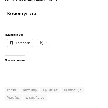
Поліція Житомирської області
Коментувати
Поширити це:
Facebook
X
Подобається це:
гроші
Житомир
Кримінал
Нацполіція
Україна
шахрайство