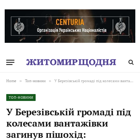
Home
»
Топ-новини
»
У Березівській громаді під колесами вантажівки загинув пішохід: поліцейські розпочали досудове розслідування
ТОП-НОВИНИ
У Березівській громаді під
колесами вантажівки
загинув пішохід: