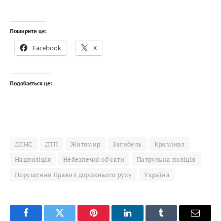
Поширити це:
Facebook
X
Подобається це:
ДСНС
ДТП
Житомир
Загибель
Кримінал
Нацполіція
Небезпечні об'єкти
Патрульна поліція
Порушення Правил дорожнього руху
Україна
Facebook
Twitter
Pinterest
LinkedIn
Tumblr
Email