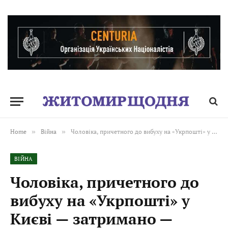
Home
»
Війна
»
Чоловіка, причетного до вибуху на «Укрпошті» у Києві — затримано — поліція Києва
ВІЙНА
Чоловіка, причетного до
вибуху на «Укрпошті» у
Києві — затримано —