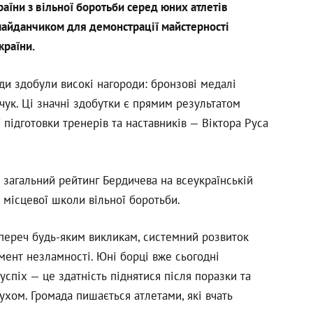
їни з вільної боротьби серед юних атлетів
 майданчиком для демонстрації майстерності
країни.
ди здобули високі нагороди: бронзові медалі
чук. Ці значні здобутки є прямим результатом
 підготовки тренерів та наставників — Віктора Руса
загальний рейтинг Бердичева на всеукраїнській
и місцевої школи вільної боротьби.
переч будь-яким викликам, системний розвиток
мент незламності. Юні борці вже сьогодні
спіх — це здатність піднятися після поразки та
ухом. Громада пишається атлетами, які вчать