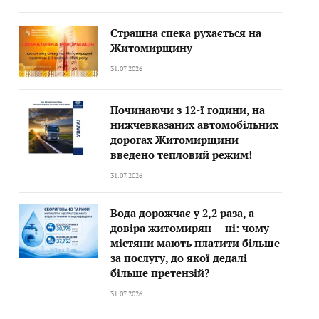
Страшна спека рухається на
Житомирщину
31.07.2026
Починаючи з 12-ї години, на
нижчевказаних автомобільних
дорогах Житомирщини
введено тепловий режим!
31.07.2026
Вода дорожчає у 2,2 раза, а
довіра житомирян — ні: чому
містяни мають платити більше
за послугу, до якої дедалі
більше претензій?
31.07.2026