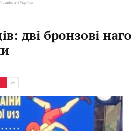
 Чемпіонаті України
в: дві бронзові наг
ни