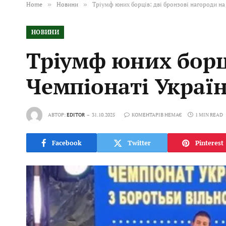
Home
»
Новини
»
Тріумф юних борців: дві бронзові нагороди на
НОВИНИ
Тріумф юних борці
Чемпіонаті Украї
АВТОР:
EDITOR
31.10.2025
КОМЕНТАРІВ НЕМАЄ
1 MIN READ
Facebook
Twitter
Pinterest