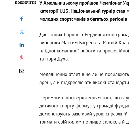
У Хмельницькому пройшов Чемпіонат Укра
ПОШИРИТИ
категорії U
13. Національний турнір став
молодих спортсменів з багатьох регіонів 
Двоє юних борців із Бердичівської грома
вибороли Максим Багреєв та Матвій Крав
плідної командної роботи та професійної
та Ігоря Духа.
Медалі юних атлетів не лише посилюють 
арені, а й підкреслюють високі стандарт
Перемоги є підтвердженням того, що всу
дитячого спорту формує у громаді фунда
демонструють важливий урок: справжній у
тримати свій килим не лише силою, а й д