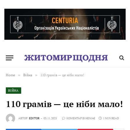
Home
»
Війна
»
110 грамів — це ніби мало!
ВІЙНА
110 грамів — це ніби мало!
АВТОР:
EDITOR
03.11.2025
КОМЕНТАРІВ НЕМАЄ
1 MIN READ