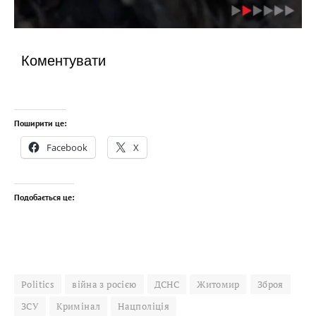
Коментувати
Поширити це:
Facebook
X
Подобається це:
Politics
війна з росією
ДСНС
Житомир
Зброя
ЗСУ
Кримінал
Нацполіція