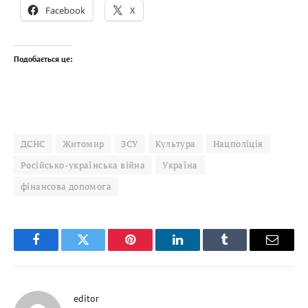
Facebook
X
Подобається це:
ДСНС
Житомир
ЗСУ
Культура
Нацполіція
Російсько-українська війна
Україна
фінансова допомога
Facebook
Twitter
Pinterest
LinkedIn
Tumblr
Email
editor