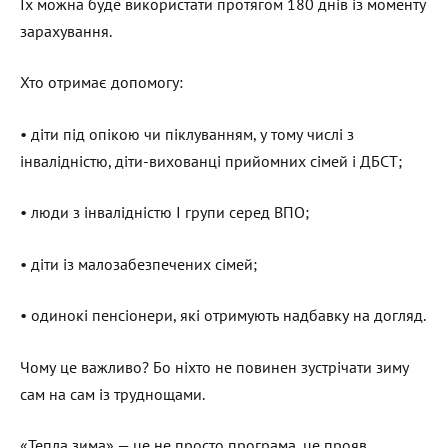
Їх можна буде використати протягом 180 днів із моменту
зарахування.
Хто отримає допомогу:
• діти під опікою чи піклуванням, у тому числі з
інвалідністю, діти-вихованці прийомних сімей і ДБСТ;
• люди з інвалідністю I групи серед ВПО;
• діти із малозабезпечених сімей;
• одинокі пенсіонери, які отримують надбавку на догляд.
Чому це важливо? Бо ніхто не повинен зустрічати зиму
сам на сам із труднощами.
«Тепла зима» — це не просто програма, це прояв