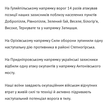
На Гуляйпільському напрямку ворог 14 разів атакував
позиції наших захисників поблизу населених пунктів
Добропілля, Рівнопілля, Зелений Гай, Веселе, Білогір’я,
Високе, Тернувате та у напрямку Затишшя.
На Оріхівському напрямку Сили оборони зупинили одну
наступальну дію противника в районі Степногірська.
На Придніпровському напрямку українські захисники
відбили одну атаку окупантів у напрямку Антонівського
мосту.
Наші воїни завдають окупаційним військам відчутних
втрат у живій силі та техніці й активно підривають
наступальний потенціал ворога в тилу.