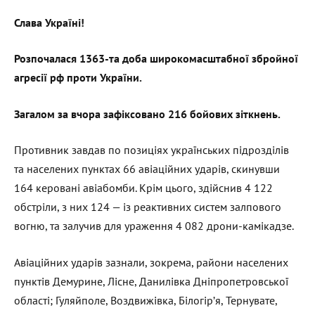
Слава Україні!
Розпочалася 1363-та доба широкомасштабної збройної
агресії рф проти України.
Загалом за вчора зафіксовано 216 бойових зіткнень.
Противник завдав по позиціях українських підрозділів
та населених пунктах 66 авіаційних ударів, скинувши
164 керовані авіабомби. Крім цього, здійснив 4 122
обстріли, з них 124 — із реактивних систем залпового
вогню, та залучив для ураження 4 082 дрони-камікадзе.
Авіаційних ударів зазнали, зокрема, райони населених
пунктів Демурине, Лісне, Данилівка Дніпропетровської
області; Гуляйполе, Воздвижівка, Білогір’я, Тернувате,