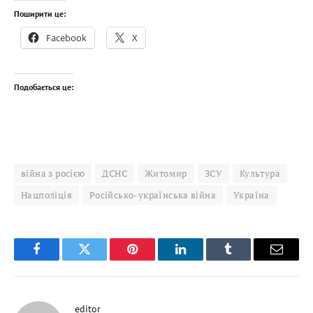
Поширити це:
Facebook
X
Подобається це:
війна з росією
ДСНС
Житомир
ЗСУ
Культура
Нацполіція
Російсько-українська війна
Україна
Facebook
Twitter
Pinterest
LinkedIn
Tumblr
Email
editor