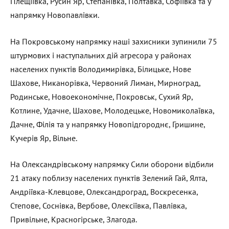
Плещіївка, Русин Яр, Степанівка, Полтавка, Софіївка та у
напрямку Новопавлівки.
На Покровському напрямку наші захисники зупинили 75
штурмових і наступальних дій агресора у районах
населених пунктів Володимирівка, Білицьке, Нове
Шахове, Никанорівка, Червоний Лиман, Мирноград,
Родинське, Новоекономічне, Покровськ, Сухий Яр,
Котлине, Удачне, Шахове, Молодецьке, Новомиколаївка,
Дачне, Філія та у напрямку Новопідгороднє, Гришине,
Кучерів Яр, Вільне.
На Олександрівському напрямку Сили оборони відбили
21 атаку поблизу населених пунктів Зелений Гай, Ялта,
Андріївка-Клевцове, Олександроград, Воскресенка,
Степове, Соснівка, Вербове, Олексіївка, Павлівка,
Привільне, Красногірське, Злагода.