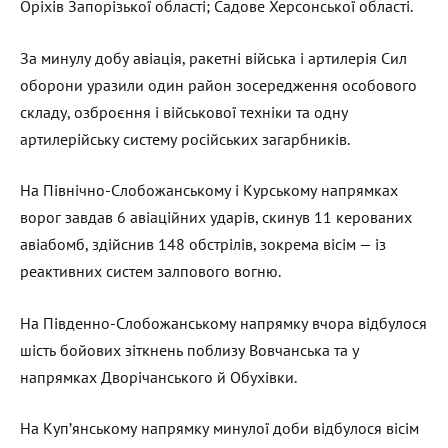
Оріхів Запорізької області; Садове Херсонської області.
За минулу добу авіація, ракетні війська і артилерія Сил
оборони уразили один район зосередження особового
складу, озброєння і військової техніки та одну
артилерійську систему російських загарбників.
На Північно-Слобожанському і Курському напрямках
ворог завдав 6 авіаційних ударів, скинув 11 керованих
авіабомб, здійснив 148 обстрілів, зокрема вісім — із
реактивних систем залпового вогню.
На Південно-Слобожанському напрямку вчора відбулося
шість бойових зіткнень поблизу Вовчанська та у
напрямках Дворічанського й Обухівки.
На Куп’янському напрямку минулої доби відбулося вісім