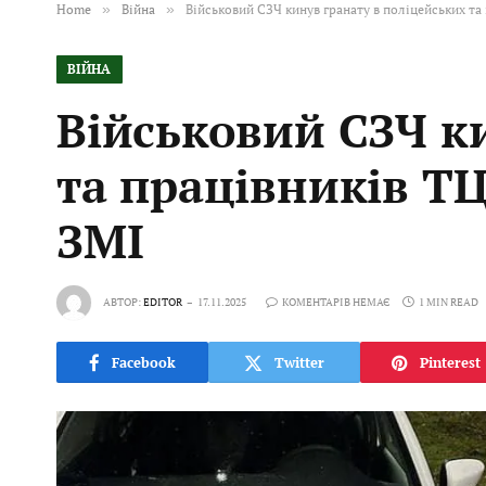
Home
»
Війна
»
Військовий СЗЧ кинув гранату в поліцейських та
ВІЙНА
Військовий СЗЧ к
та працівників ТЦ
ЗМІ
АВТОР:
EDITOR
17.11.2025
КОМЕНТАРІВ НЕМАЄ
1 MIN READ
Facebook
Twitter
Pinterest