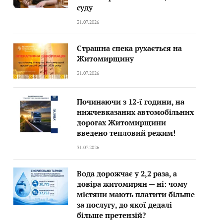
суду
31.07.2026
Страшна спека рухається на
Житомирщину
31.07.2026
Починаючи з 12-ї години, на
нижчевказаних автомобільних
дорогах Житомирщини
введено тепловий режим!
31.07.2026
Вода дорожчає у 2,2 раза, а
довіра житомирян — ні: чому
містяни мають платити більше
за послугу, до якої дедалі
більше претензій?