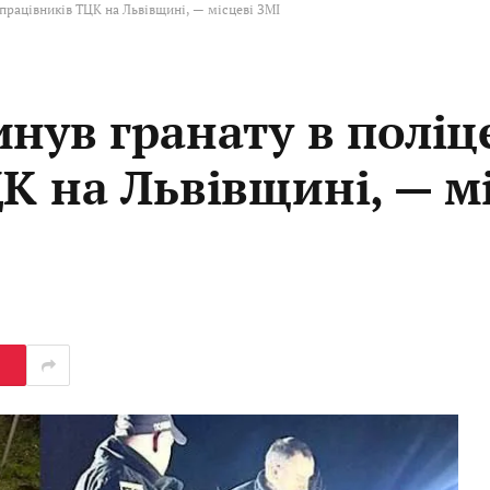
 працівників ТЦК на Львівщині, — місцеві ЗМІ
инув гранату в поліц
К на Львівщині, — м