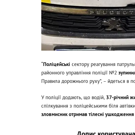
“
Поліцейські
сектору реагування патрульн
районного управління поліції №2
зупини
Правила дорожнього руху”, – йдеться в п
У поліції додають, що водій,
37-річний жи
спілкування з поліцейськими біля автівк
зловмисник отримав тілесні ушкодження