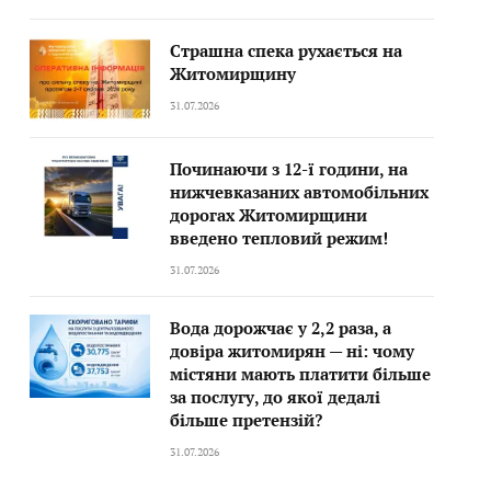
Страшна спека рухається на
Житомирщину
31.07.2026
Починаючи з 12-ї години, на
нижчевказаних автомобільних
дорогах Житомирщини
введено тепловий режим!
31.07.2026
Вода дорожчає у 2,2 раза, а
довіра житомирян — ні: чому
містяни мають платити більше
за послугу, до якої дедалі
більше претензій?
31.07.2026