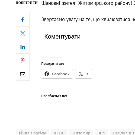
Шановні жителі Житомирського району! С
ПОШИРИТИ
Звертаємо увагу на те, що хвилюватися н
Коментувати
Поширити це:
Facebook
X
Подобається це:
війна з росією
ДСНС
Житомир
ЗСУ
Нацполіція