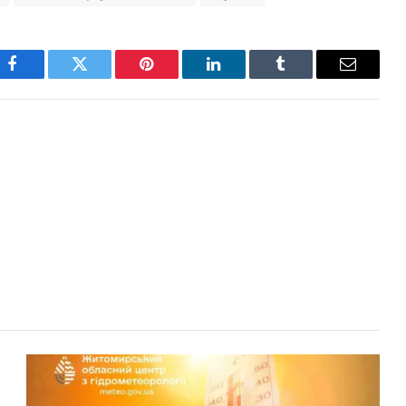
Facebook
Twitter
Pinterest
LinkedIn
Tumblr
Email