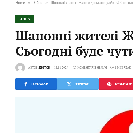
Home
»
Війна
»
Шановні жителі Житомирського району! Сьогодн
ВІЙНА
Шановні жителі 
Сьогодні буде чут
АВТОР:
EDITOR
18.11.2025
КОМЕНТАРІВ НЕМАЄ
1 MIN READ
Facebook
Twitter
Pinterest