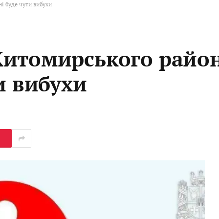
і буде чути вибухи
Житомирського район
и вибухи