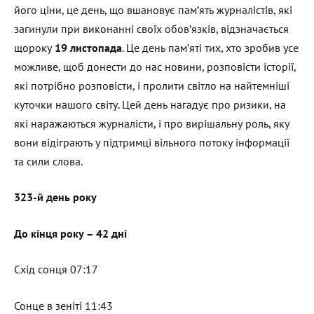
його ціни, це день, що вшановує пам’ять журналістів, які
загинули при виконанні своїх обов’язків, відзначається
щороку
19 листопада
. Це день пам’яті тих, хто зробив усе
можливе, щоб донести до нас новини, розповісти історії,
які потрібно розповісти, і пролити світло на найтемніші
куточки нашого світу. Цей день нагадує про ризики, на
які наражаються журналісти, і про вирішальну роль, яку
вони відіграють у підтримці вільного потоку інформації
та сили слова.
323-й день року
До кінця року – 42 дні
Схід сонця 07:17
Сонце в зеніті 11:43