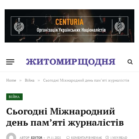
Home
»
Війна
»
Сьогодні Міжнародний день пам’яті журналістів
ВІЙНА
Сьогодні Міжнародний
день пам’яті журналістів
АВТОР:
EDITOR
19.11.2025
КОМЕНТАРІВ НЕМАЄ
1 MIN READ