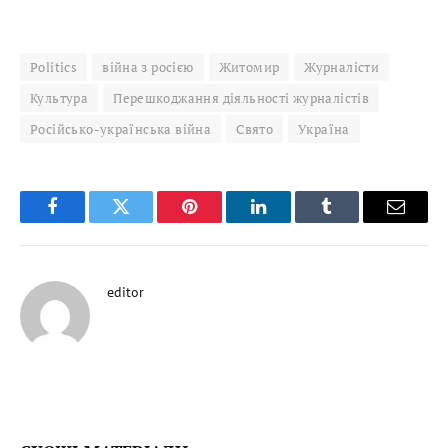
Politics
війна з росією
Житомир
Журналісти
Культура
Перешкоджання діяльності журналістів
Російсько-українська війна
Свято
Україна
Facebook
Twitter
Pinterest
LinkedIn
Tumblr
Email
editor