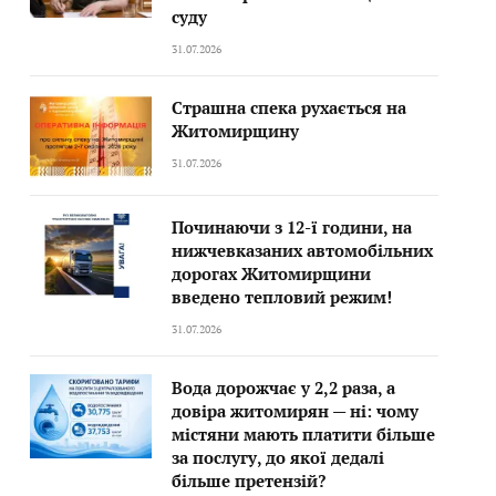
суду
31.07.2026
Страшна спека рухається на
Житомирщину
31.07.2026
Починаючи з 12-ї години, на
нижчевказаних автомобільних
дорогах Житомирщини
введено тепловий режим!
31.07.2026
Вода дорожчає у 2,2 раза, а
довіра житомирян — ні: чому
містяни мають платити більше
за послугу, до якої дедалі
більше претензій?