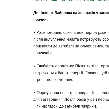
Довідково: Заборона на лов раків у зим
причин:
• Розмноження: Саме в цей період раки 
після вилуплення малята потребують осо
призвести до загибелі як самих самок, та
популяцію.
• Слабкість організму: Після зимівлі орг
витрачається багато енергії. Ловля в цей
стрес і пошкодження.
• Формування нового панцира: Після лин
для затвердіння. Ловля раків у цей пер
і, як наслідок, до загибелі тварини.