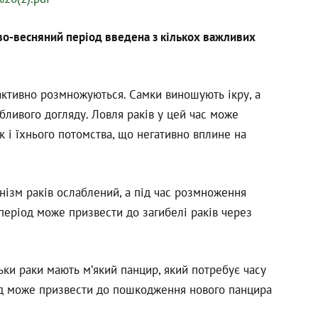
ово-весняний період введена з кількох важливих
активно розмножуються. Самки виношують ікру, а
бливого догляду. Ловля раків у цей час може
к і їхнього потомства, що негативно вплине на
анізм раків ослаблений, а під час розмноження
 період може призвести до загибелі раків через
ьки раки мають м’який панцир, який потребує часу
іод може призвести до пошкодження нового панцира