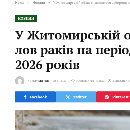
Home
»
Новини
»
У Житомирській області вводиться заборона на 
НОВИНИ
У Житомирській о
лов раків на періо
2026 років
АВТОР:
EDITOR
20.11.2025
КОМЕНТАРІВ НЕМАЄ
2 MINS READ
Facebook
Twitter
Pinterest