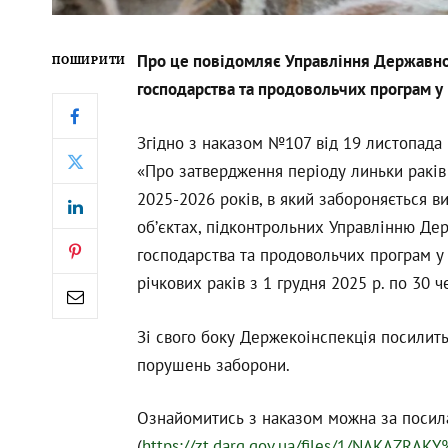
Про це повідомляє Управління Державного
ПОШИРИТИ
господарства та продовольчих програм у
Згідно з наказом №107 від 19 листопад
«Про затвердження періоду линьки раків
2025-2026 років, в який забороняється в
об’єктах, підконтрольних Управлінню Дер
господарства та продовольчих програм у
річкових раків з 1 грудня 2025 р. по 30 
Зі свого боку Держекоінспекція посилит
порушень заборони.
Ознайомитись з наказом можна за посил
(
https://zt.darg.gov.ua/files/1/NAKAZRAKY