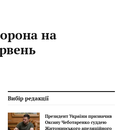
борона на
ервень
Вибір редакції
Президент України призначив
Оксану Чеботаренко суддею
Житомирського апеляційного