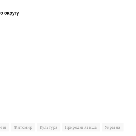
о округу
гія
Житомир
Культура
Природні явища
Україна