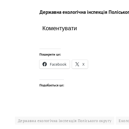
Державна екологічна інспекція Поліськог
Коментувати
Поширити це:
Facebook
X
Подобається це:
Державна екологічна інспекція Поліського округу
Еколо