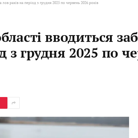
лов раків на період з грудня 2025 по червень 2026 років
бласті вводиться за
д з грудня 2025 по ч