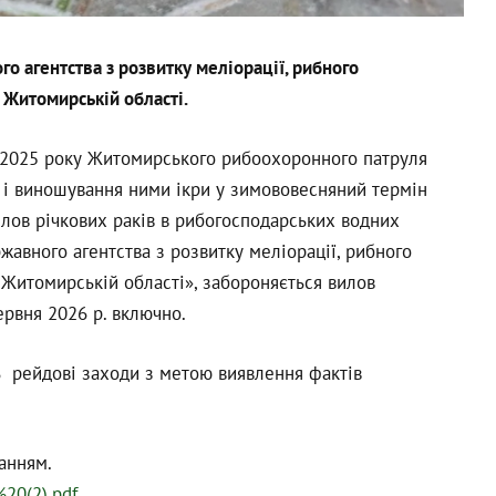
 агентства з розвитку меліорації, рибного
 Житомирській області.
а 2025 року Житомирського рибоохоронного патруля
 і виношування ними ікри у зимововесняний термін
илов річкових раків в рибогосподарських водних
жавного агентства з розвитку меліорації, рибного
 Житомирській області», забороняється вилов
червня 2026 р. включно.
ь рейдові заходи з метою виявлення фактів
анням.
%20(2).pdf