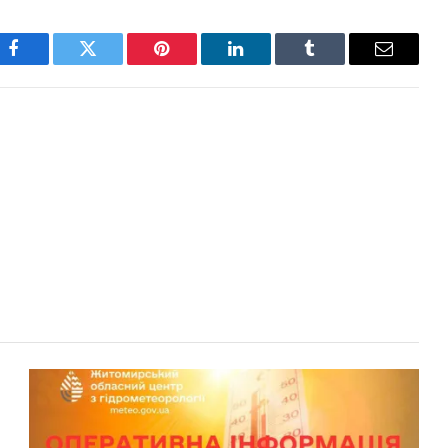
Facebook
Twitter
Pinterest
LinkedIn
Tumblr
Email