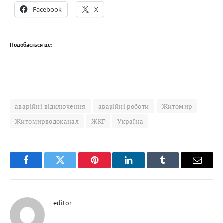
Facebook
X
Подобається це:
аварійні відключення
аварійні роботи
Житомир
Житомирводоканал
ЖКГ
Україна
Facebook
Twitter
Pinterest
LinkedIn
Tumblr
Email
editor