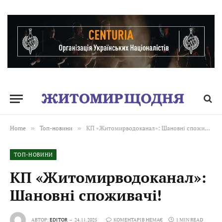
Home
»
Топ-новини
»
КП «Житомирводоканал»: Шановні споживачі!
ТОП-НОВИНИ
КП «Житомирводоканал»:
Шановні споживачі!
АВТОР:
EDITOR
24.11.2025
КОМЕНТАРІВ НЕМАЄ
1 MIN READ