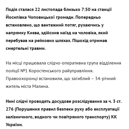
Подія сталася 22 листопада близько 7:50 на станції
Йосипівка Чоповицької громади. Попередньо
встановлено, що вантажний потяг, рухаючись у
напрямку Києва, здійснив наїзд на чоловіка, який
перебував на рейкових шляхах. Пішохід отримав
смертельні травми.
На місці працювала слідчо-оперативна група відділення
поліції №1 Коростенського райуправління.
Правоохоронці встановили, що загиблий – 34-річний
житель міста Малина.
Нин
і
слідчі проводять досудове розслідування за ч. 3 ст.
276 (Порушення правил безпеки руху або експлуатації
залізничного, водного чи повітряного транспорту) КК
України.