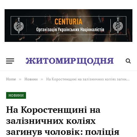
Home
»
Новини
»
На Коростенщині на залізничних коліях загинув чоловік: поліція проводить розслідування
НОВИНИ
На Коростенщині на
залізничних коліях
загинув чоловік: поліція