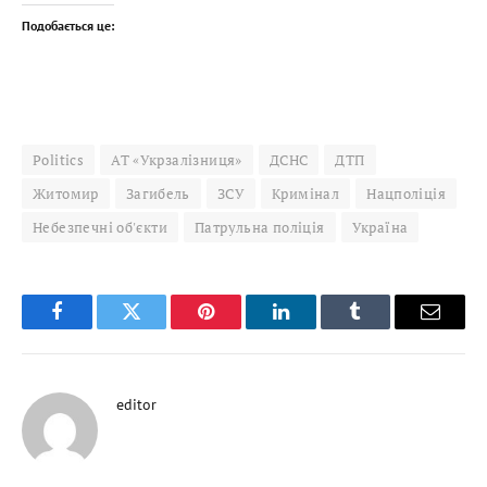
Подобається це:
Politics
АТ «Укрзалізниця»
ДСНС
ДТП
Житомир
Загибель
ЗСУ
Кримінал
Нацполіція
Небезпечні об'єкти
Патрульна поліція
Україна
Facebook
Twitter
Pinterest
LinkedIn
Tumblr
Email
editor