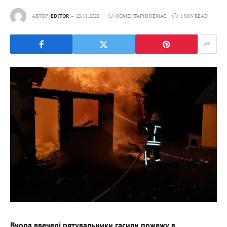
АВТОР:
EDITOR
25.11.2025
КОМЕНТАРІВ НЕМАЄ
1 MIN READ
Вчора ввечері рятувальники гасили пожежу в