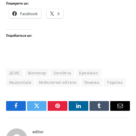
Поширити це:
Facebook
X
Подобається це:
ДСНС
Житомир
Загибель
Кримінал
Нацполіція
Небезпечні об'єкти
Пожежа
Україна
Facebook
Twitter
Pinterest
LinkedIn
Tumblr
Email
editor