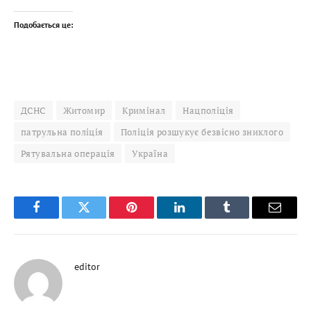
Подобається це:
ДСНС
Житомир
Кримінал
Нацполіція
патрульна поліція
Поліція розшукує безвісно зниклого
Рятувальна операція
Україна
Facebook
Twitter
Pinterest
LinkedIn
Tumblr
Email
editor