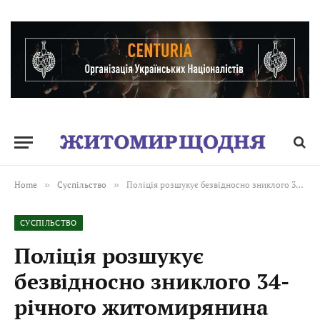
Home
»
Суспільство
»
Поліція розшукує безвідносно зниклого 34-річного житомирянина
СУСПІЛЬСТВО
Поліція розшукує
безвідносно зниклого 34-
річного житомирянина