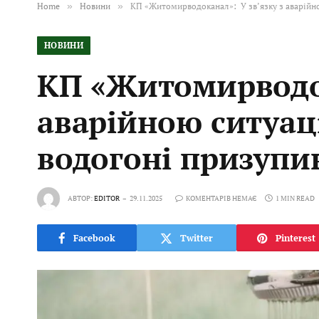
Home
»
Новини
»
КП «Житомирводоканал»: У зв’язку з аварійн
НОВИНИ
КП «Житомирводок
аварійною ситуац
водогоні призуп
АВТОР:
EDITOR
29.11.2025
КОМЕНТАРІВ НЕМАЄ
1 MIN READ
Facebook
Twitter
Pinterest