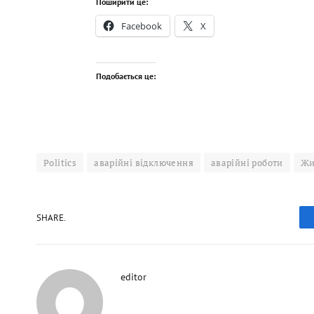
Поширити це:
Facebook
X
Подобається це:
Politics
аварійні відключення
аварійні роботи
Жи
SHARE.
editor