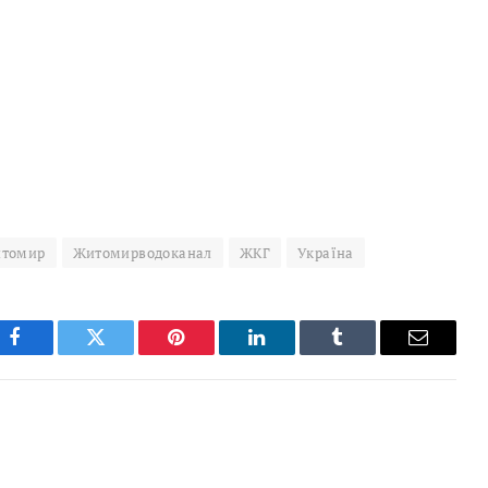
томир
Житомирводоканал
ЖКГ
Україна
Facebook
Twitter
Pinterest
LinkedIn
Tumblr
Email