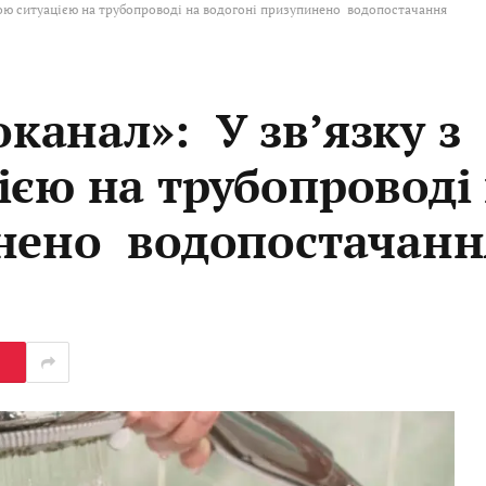
ою ситуацією на трубопроводі на водогоні призупинено водопостачання
анал»: У зв’язку з
ією на трубопроводі
инено водопостачанн