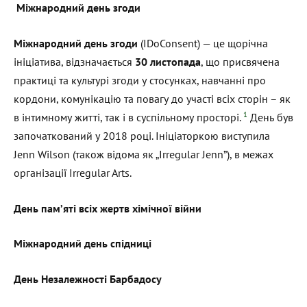
Міжнародний день згоди
Міжнародний день згоди
(IDoConsent) — це щорічна
ініціатива, відзначається
30 листопада
, що присвячена
практиці та культурі згоди у стосунках, навчанні про
кордони, комунікацію та повагу до участі всіх сторін – як
1
в інтимному житті, так і в суспільному просторі.
День був
започаткований у 2018 році. Ініціаторкою виступила
Jenn Wilson (також відома як „Irregular Jenn”), в межах
організації Irregular Arts.
День пам’яті всіх жертв хімічної війни
Міжнародний день спідниці
День Незалежності Барбадосу