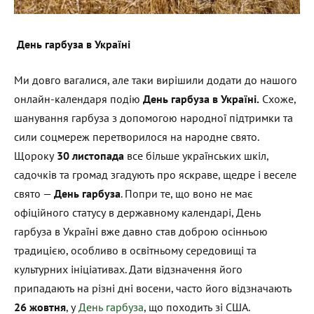
День гарбуза в Україні
Ми довго вагалися, але таки вирішили додати до нашого
онлайн-календаря подію
День гарбуза в Україні.
Схоже,
шанування гарбуза з допомогою народної підтримки та
сили соцмереж перетворилося на народне свято.
Щороку
30 листопада
все більше українських шкіл,
садочків та громад згадують про яскраве, щедре і веселе
свято —
День гарбуза
. Попри те, що воно не має
офіційного статусу в державному календарі, День
гарбуза в Україні вже давно став доброю осінньою
традицією, особливо в освітньому середовищі та
культурних ініціативах. Дати відзначення його
припадають на різні дні восени, часто його відзначають
26 жовтня
, у
День гарбуза
, що походить зі США.