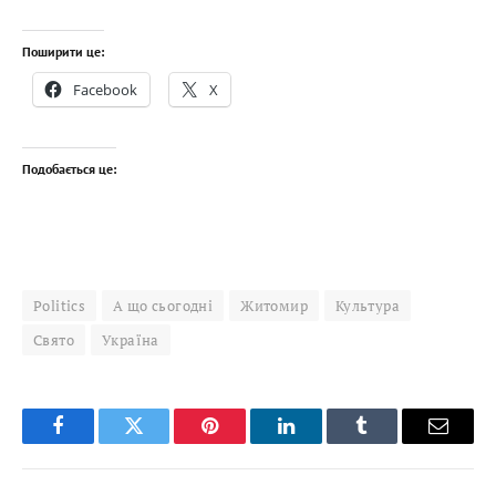
Поширити це:
Facebook
X
Подобається це:
Politics
А що сьогодні
Житомир
Культура
Свято
Україна
Facebook
Twitter
Pinterest
LinkedIn
Tumblr
Email