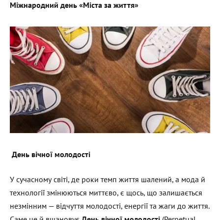
Міжнародний день «Міста за життя»
День вічної молодості
У сучасному світі, де роки темп життя шалений, а мода й
технології змінюються миттєво, є щось, що залишається
незмінним — відчуття молодості, енергії та жаги до життя.
Саме це й вшановує
День вічної молодості
(Perpetual