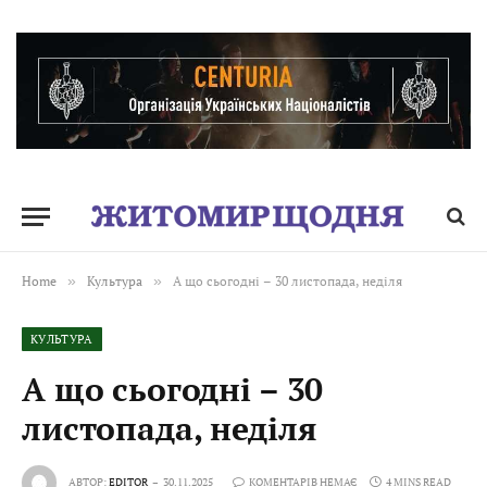
Home
»
Культура
»
А що сьогодні – 30 листопада, неділя
КУЛЬТУРА
А що сьогодні – 30
листопада, неділя
АВТОР:
EDITOR
30.11.2025
КОМЕНТАРІВ НЕМАЄ
4 MINS READ