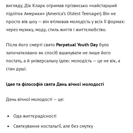
вигляду, Дік Кларк отримав прізвисько «найстарший
підліток Америки» (America’s Oldest Teenager). Він не
просто вів шоу — він втілював молодість у всіх її формах:
через музику, моду, стиль життя і життєлюбство.
Після його смерті свято
Perpetual
Youth
Day
було
започатковано як спосіб вшанувати не лише його
постать, а й універсальну ідею: молодість — це не вік, а
стан душі.
Ідея та філософія свята День вічної молодості
День вічної молодості — це:
Ода життєрадісності
Святкування ностальгії, але без смутку