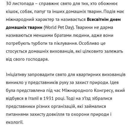
30 листопада – справжнє свято для тих, хто обожнює
кішок, собак, папуг та інших домашніх тварин. Подія має
міжнародний характер та називається
Всесвітнім днем
домашніх тварин
(World Pet Day). Тварини не дарма
називаються меншими братами людини, адже вони
потребують турботи та піклування. Особливо це
стосується домашніх вихованців, які цілковито залежать
від свого господаря.
Ініціативу запровадити свято для квартирних вихованців
виникло у представників руху за захист природи. Ідея
була представлена під час Міжнародного Конгресу, який
відбувся в Італії в 1931 році. Тоді на з’їзд зібралися
представники різних організацій, які займалися
питаннями захисту довкілля та охорони природи і
екології.