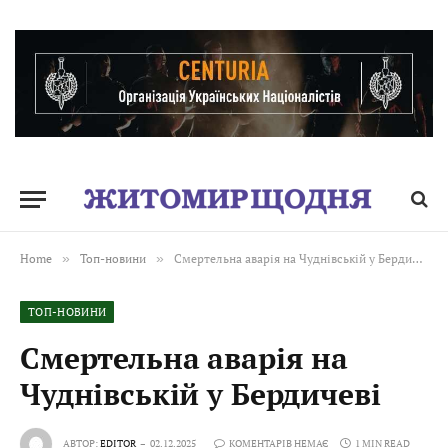
Home
»
Топ-новини
»
Смертельна аварія на Чуднівській у Бердичеві
ТОП-НОВИНИ
Смертельна аварія на
Чуднівській у Бердичеві
АВТОР:
EDITOR
02.12.2025
КОМЕНТАРІВ НЕМАЄ
1 MIN READ