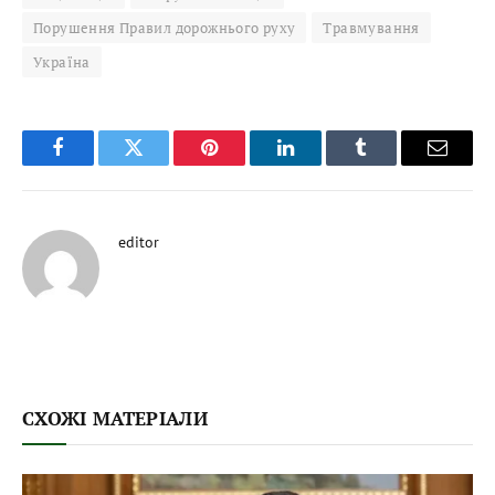
Порушення Правил дорожнього руху
Травмування
Україна
Facebook
Twitter
Pinterest
LinkedIn
Tumblr
Email
editor
СХОЖІ МАТЕРІАЛИ