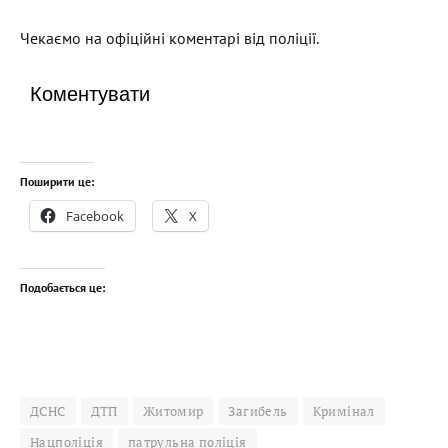
Чекаємо на офіційні коментарі від поліції.
Коментувати
Поширити це:
Facebook
X
Подобається це:
ДСНС
ДТП
Житомир
Загибель
Кримінал
Нацполіція
патрульна поліція