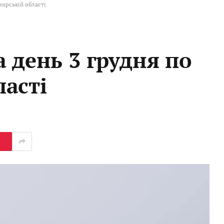
мирській області
 день 3 грудня по
асті