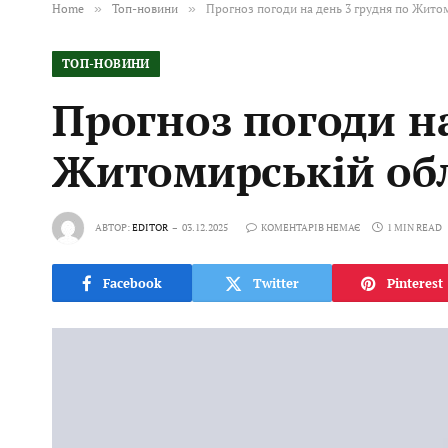
Home
»
Топ-новини
»
Прогноз погоди на день 3 грудня по Жито
ТОП-НОВИНИ
Прогноз погоди на
Житомирській обл
АВТОР:
EDITOR
03.12.2025
КОМЕНТАРІВ НЕМАЄ
1 MIN READ
Facebook
Twitter
Pinterest