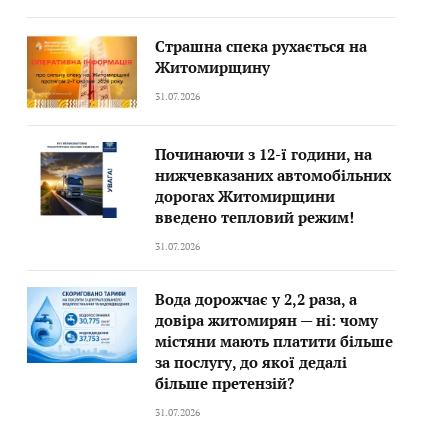
Страшна спека рухається на
Житомирщину
31.07.2026
Починаючи з 12-ї години, на
нижчевказаних автомобільних
дорогах Житомирщини
введено тепловий режим!
31.07.2026
Вода дорожчає у 2,2 раза, а
довіра житомирян — ні: чому
містяни мають платити більше
за послугу, до якої дедалі
більше претензій?
31.07.2026