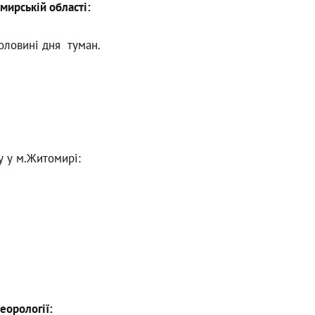
мирській області:
оловині дня туман.
у у м.Житомирі:
еорології: