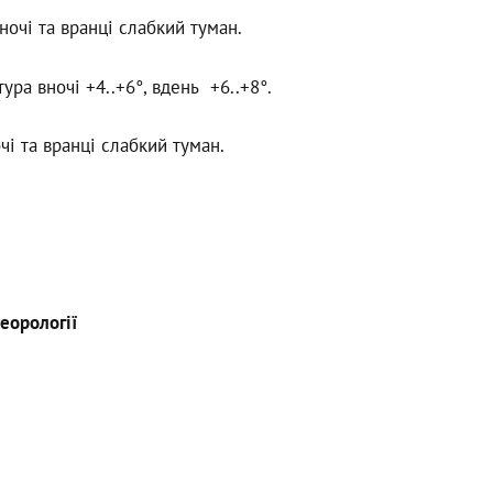
очі та вранці слабкий туман.
ура вночі +4..+6°, вдень +6..+8°.
чі та вранці слабкий туман.
еорології