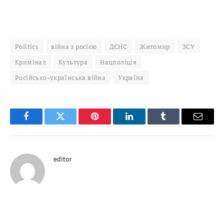
Politics
війна з росією
ДСНС
Житомир
ЗСУ
Кримінал
Культура
Нацполіція
Російсько-українська війна
Україна
Facebook
Twitter
Pinterest
LinkedIn
Tumblr
Email
editor