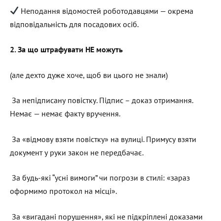
Неподання відомостей роботодавцями — окрема
відповідальність для посадових осіб.
2. За що штрафувати НЕ можуть
(але дехто дуже хоче, щоб ви цього не знали)
За непідписану повістку. Підпис – доказ отримання.
Немає — немає факту вручення.
За «відмову взяти повістку» на вулиці. Примусу взяти
документ у руки закон не передбачає.
За будь-які “усні вимоги” чи погрози в стилі: «зараз
оформимо протокол на місці».
За «вигадані порушення», які не підкріплені доказами