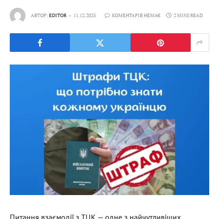
АВТОР:
EDITOR
11.12.2025
КОМЕНТАРІВ НЕМАЄ
2 MINS READ
Питання взаємодії з ТЦК — одне з найчутливіших