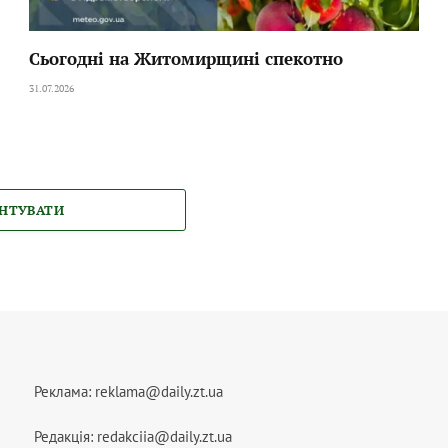
Сьогодні на Житомирщині спекотно
31.07.2026
НТУВАТИ
Реклама:
reklama@daily.zt.ua
Редакція:
redakciia@daily.zt.ua