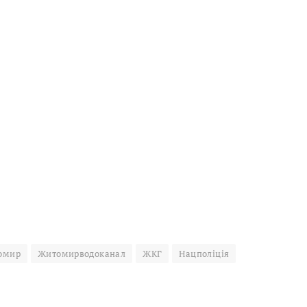
омир
Житомирводоканал
ЖКГ
Нацполіція