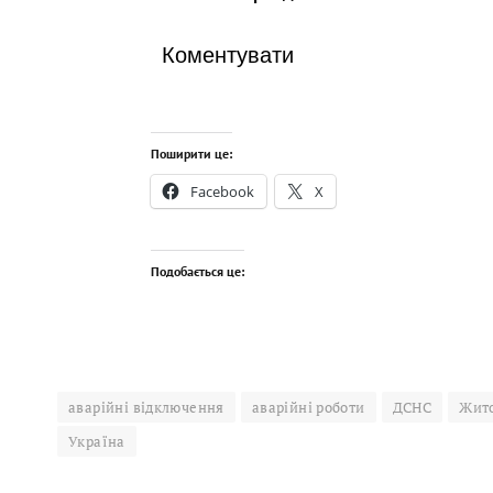
Коментувати
Поширити це:
Facebook
X
Подобається це:
аварійні відключення
аварійні роботи
ДСНС
Жит
Україна