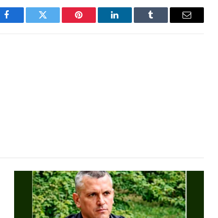
Facebook
Twitter
Pinterest
LinkedIn
Tumblr
Email