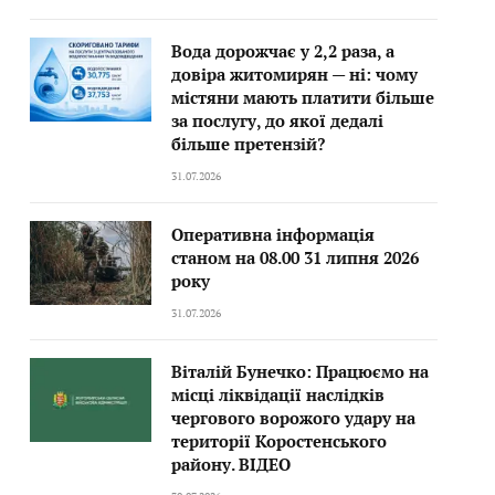
Вода дорожчає у 2,2 раза, а
довіра житомирян — ні: чому
містяни мають платити більше
за послугу, до якої дедалі
більше претензій?
31.07.2026
Оперативна інформація
станом на 08.00 31 липня 2026
року
31.07.2026
Віталій Бунечко: Працюємо на
місці ліквідації наслідків
чергового ворожого удару на
території Коростенського
району. ВІДЕО