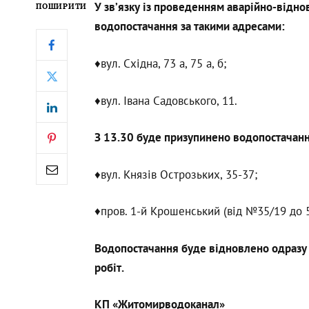
У зв’язку із проведенням аварійно-відн
ПОШИРИТИ
водопостачання за такими адресами:
♦️вул. Східна, 73 а, 75 а, б;
♦️вул. Івана Садовського, 11.
З 13.30 буде призупинено водопостачанн
♦️вул. Князів Острозьких, 35-37;
♦️пров. 1-й Крошенський (від №35/19 до 5
Водопостачання буде відновлено одразу
робіт.
КП «Житомирводоканал»