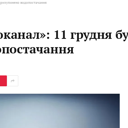
призупинено водопостачання
анал»: 11 грудня б
опостачання