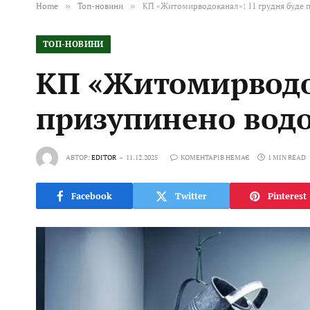
Home
»
Топ-новини
»
КП «Житомирводоканал»: 11 грудня буде 
ТОП-НОВИНИ
КП «Житомирводок
призупинено вод
АВТОР:
EDITOR
11.12.2025
КОМЕНТАРІВ НЕМАЄ
1 MIN READ
Facebook
Twitter
Pinterest