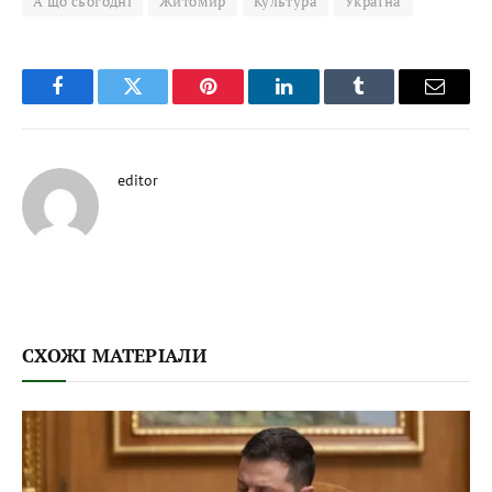
А що сьогодні
Житомир
Культура
Україна
Facebook
Twitter
Pinterest
LinkedIn
Tumblr
Email
editor
СХОЖІ МАТЕРІАЛИ