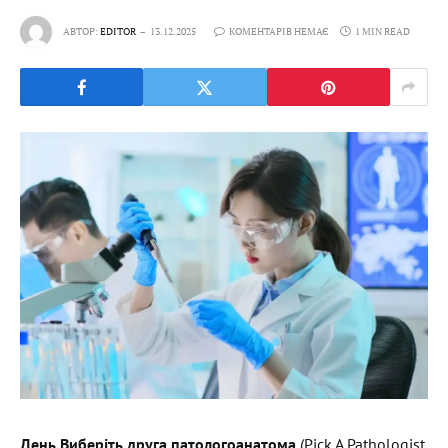
АВТОР:
EDITOR
13.12.2025
КОМЕНТАРІВ НЕМАЄ
1 MIN READ
День
Виберіть друга патологоанатома
(Pick A Pathologist