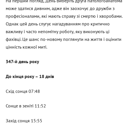
На перший погляд, День Виберіть друга патологоанатома
може здатися дивним, адже він заохочує до дружби з
професіоналами, які мають справу зі смертю і хворобами.
Однак цей день слугує нагадуванням про критично
важливу і часто непомітну роботу, яку виконують ці
фахівці. Це шанс по-новому поглянути на життя і оцінити
цінність кожної миті.
347-й день року
До кінця року – 18 днів
Схід сонця 07:48
Сонце в зеніті 11:52
Захід сонця 15:55