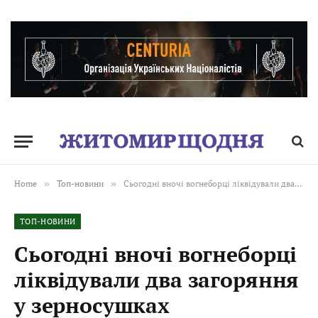
Home
»
Топ-новини
»
Сьогодні вночі вогнеборці ліквідували два загоряння у зерносушках
ТОП-НОВИНИ
Сьогодні вночі вогнеборці
ліквідували два загоряння
у зерносушках