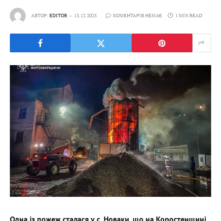
АВТОР:
EDITOR
13.12.2025
КОМЕНТАРІВ НЕМАЄ
1 MIN READ
Одна із пожеж сталася у с. Новаки, що на Коростенщині.