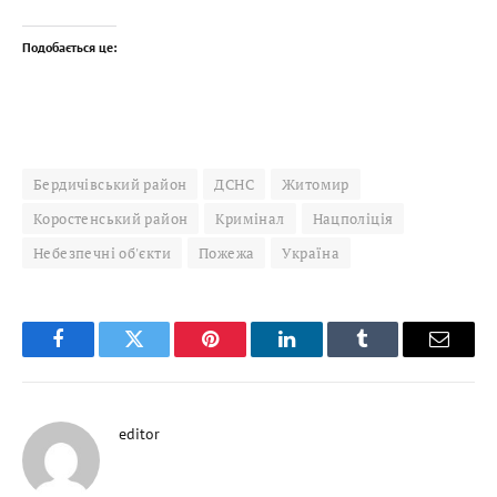
Подобається це:
Бердичівський район
ДСНС
Житомир
Коростенський район
Кримінал
Нацполіція
Небезпечні об'єкти
Пожежа
Україна
Facebook
Twitter
Pinterest
LinkedIn
Tumblr
Email
editor