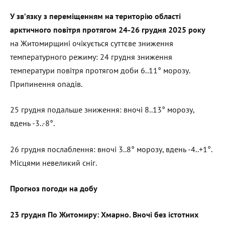
У зв’язку з переміщенням на територію області
арктичного повітря протягом 24-26 грудня 2025 року
на Житомирщині очікується суттєве зниження
температурного режиму: 24 грудня зниження
температури повітря протягом доби 6..11° морозу.
Припинення опадів.
25 грудня подальше зниження: вночі 8..13° морозу,
вдень -3..-8°.
26 грудня послаблення: вночі 3..8° морозу, вдень -4..+1°.
Місцями невеликий сніг.
Прогноз погоди на добу
23 грудня По Житомиру: Хмарно. Вночі без істотних