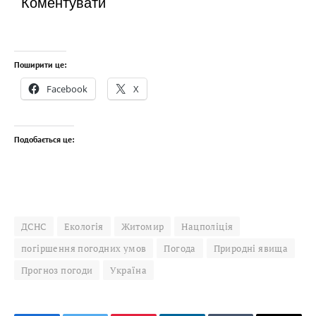
Коментувати
Поширити це:
Facebook
X
Подобається це:
ДСНС
Екологія
Житомир
Нацполіція
погіршення погодних умов
Погода
Природні явища
Прогноз погоди
Україна