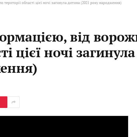
о території області цієї ночі загинула дитина (2021 року народження)
ормацією, від ворож
ті цієї ночі загинул
ження)