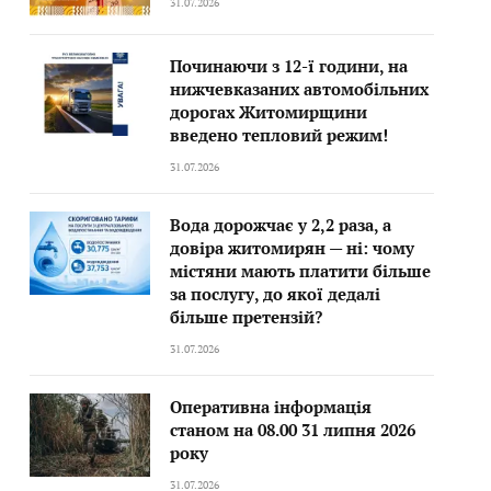
31.07.2026
Починаючи з 12-ї години, на
нижчевказаних автомобільних
дорогах Житомирщини
введено тепловий режим!
31.07.2026
Вода дорожчає у 2,2 раза, а
довіра житомирян — ні: чому
містяни мають платити більше
за послугу, до якої дедалі
більше претензій?
31.07.2026
Оперативна інформація
станом на 08.00 31 липня 2026
року
31.07.2026