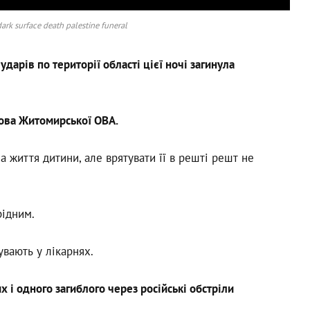
ark surface death palestine funeral
арів по території області цієї ночі загинула
лова Житомирської ОВА.
за життя дитини, але врятувати її в решті решт не
рідним.
вають у лікарнях.
 і одного загиблого через російські обстріли