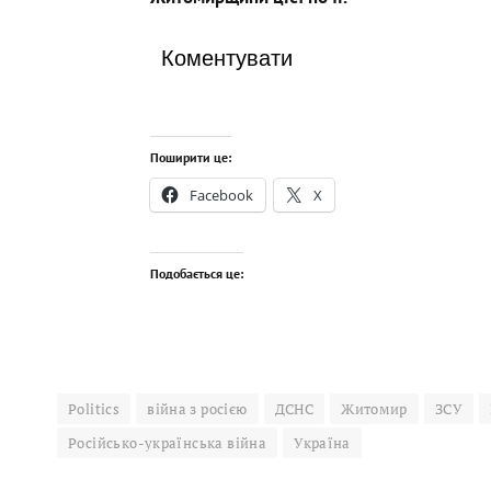
Коментувати
Поширити це:
Facebook
X
Подобається це:
Politics
війна з росією
ДСНС
Житомир
ЗСУ
Російсько-українська війна
Україна