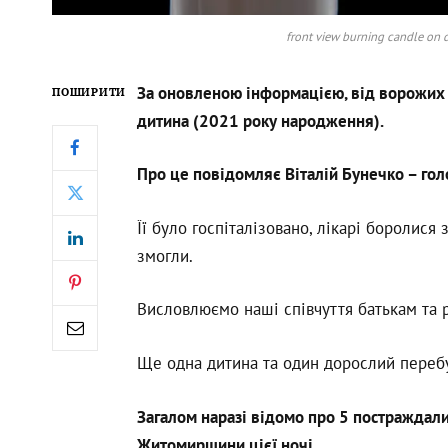
front view burning candle on d
За оновленою інформацією, від ворожих уд
ПОШИРИТИ
дитина (2021 року народження).
Про це повідомляє
Віталій Бунечко – го
Її було госпіталізовано, лікарі боролися 
змогли.
Висловлюємо наші співчуття батькам та 
Ще одна дитина та один дорослий перебу
Загалом наразі відомо про 5 постраждалих
Житомирщини цієї ночі.