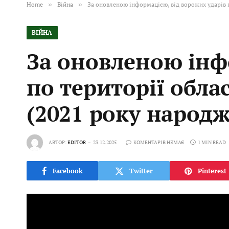
Home
»
Війна
»
За оновленою інформацією, від ворожих ударів п
ВІЙНА
За оновленою інф
по території облас
(2021 року народ
АВТОР:
EDITOR
23.12.2025
КОМЕНТАРІВ НЕМАЄ
1 MIN READ
Facebook
Twitter
Pinterest