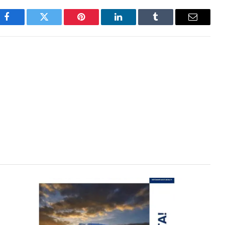
Facebook
Twitter
Pinterest
LinkedIn
Tumblr
Email