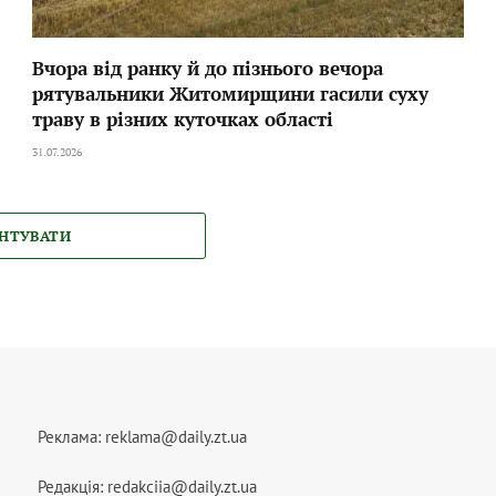
Вчора від ранку й до пізнього вечора
рятувальники Житомирщини гасили суху
траву в різних куточках області
31.07.2026
НТУВАТИ
Реклама:
reklama@daily.zt.ua
Редакція:
redakciia@daily.zt.ua