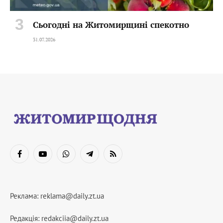
Сьогодні на Житомирщині спекотно
31.07.2026
Facebook
YouTube
WhatsApp
Telegram
RSS
Реклама:
reklama@daily.zt.ua
Редакція:
redakciia@daily.zt.ua