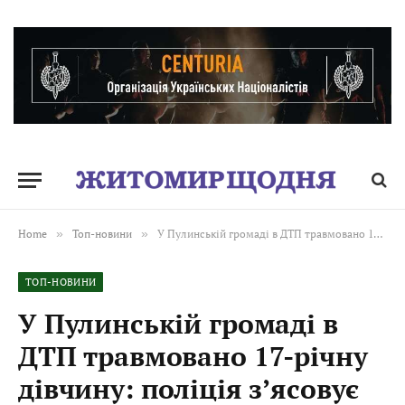
Home
»
Топ-новини
»
У Пулинській громаді в ДТП травмовано 17-річну дівчину: поліція з’ясовує обставини
ТОП-НОВИНИ
У Пулинській громаді в
ДТП травмовано 17-річну
дівчину: поліція з’ясовує