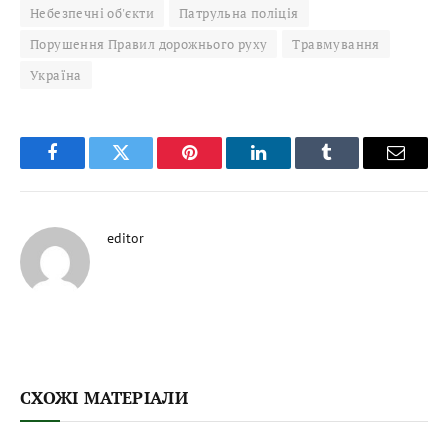
Небезпечні об'єкти
Патрульна поліція
Порушення Правил дорожнього руху
Травмування
Україна
Facebook
Twitter
Pinterest
LinkedIn
Tumblr
Email
editor
СХОЖІ МАТЕРІАЛИ