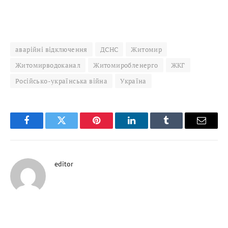
аварійні відключення
ДСНС
Житомир
Житомирводоканал
Житомиробленерго
ЖКГ
Російсько-українська війна
Україна
Facebook
Twitter
Pinterest
LinkedIn
Tumblr
Email
editor