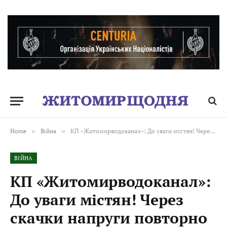
Home
»
Війна
»
КП «Житомирводоканал»: До уваги містян! Через скачки напруги повторно відбулося відключення насосного обладнання
ВІЙНА
КП «Житомирводоканал»:
До уваги містян! Через
скачки напруги повторно