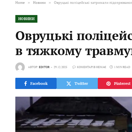
Home
»
Новини
»
Овруцькі поліцейські затримали підозрюваног
НОВИНИ
Овруцькі поліцей
в тяжкому травму
АВТОР:
EDITOR
29.12.2025
КОМЕНТАРІВ НЕМАЄ
1 MIN READ
Facebook
Twitter
Pinterest