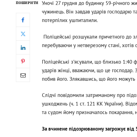
Уночі 27 грудня до будинку 59-річного 
ПОШИРИТИ
чужинець. Він завдав ударів господарю та
потерпілих ушпиталили.
Поліцейські розшукали причетного до з
перебуваючи у нетверезому стані, хотів 
Поліцейські з’ясували, що близько 1:40 ф
ударів жінці, вважаючи, що це господар. 
побив його. Злякавшись, що його можуть в
Слідчі повідомили затриманому про підо
ушкоджень (ч. 1 ст. 121 КК України). Ві
та судом йому призначалось покарання, н
За вчинене підозрюваному загрожує від 5