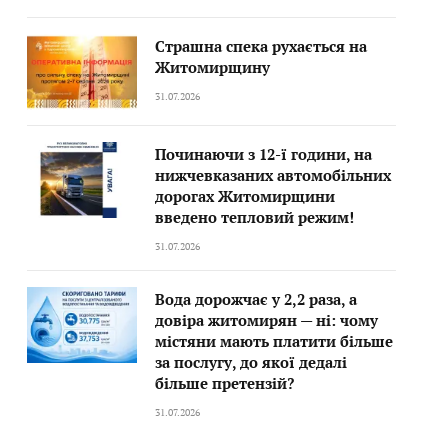
Страшна спека рухається на
Житомирщину
31.07.2026
Починаючи з 12-ї години, на
нижчевказаних автомобільних
дорогах Житомирщини
введено тепловий режим!
31.07.2026
Вода дорожчає у 2,2 раза, а
довіра житомирян — ні: чому
містяни мають платити більше
за послугу, до якої дедалі
більше претензій?
31.07.2026