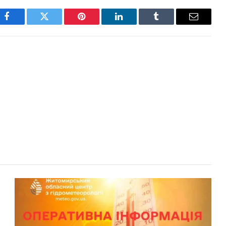
Facebook
Twitter
Pinterest
LinkedIn
Tumblr
Email