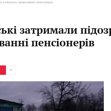
о в тяжкому травмуванні пенсіонерів
ські затримали підо
ванні пенсіонерів