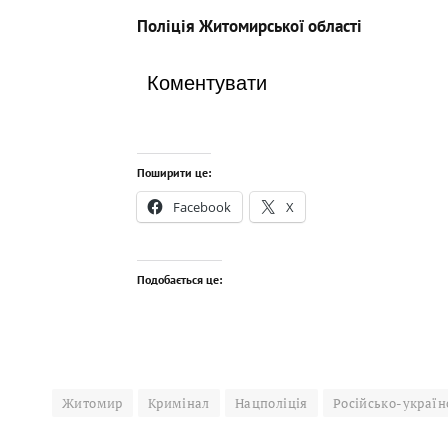
Поліція Житомирської області
Коментувати
Поширити це:
Facebook
X
Подобається це:
Житомир
Кримінал
Нацполіція
Російсько-україн