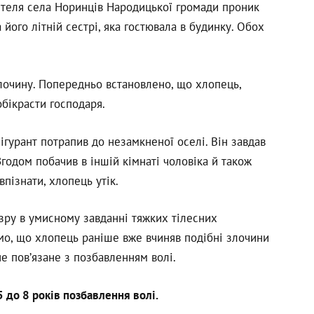
жителя села Норинців Народицької громади проник
 його літній сестрі, яка гостювала в будинку. Обох
лочину. Попередньо встановлено, що хлопець,
обікрасти господаря.
ігурант потрапив до незамкненої оселі. Він завдав
Згодом побачив в іншій кімнаті чоловіка й також
пізнати, хлопець утік.
зру в умисному завданні тяжких тілесних
домо, що хлопець раніше вже вчиняв подібні злочини
е пов’язане з позбавленням волі.
 до 8 років позбавлення волі.