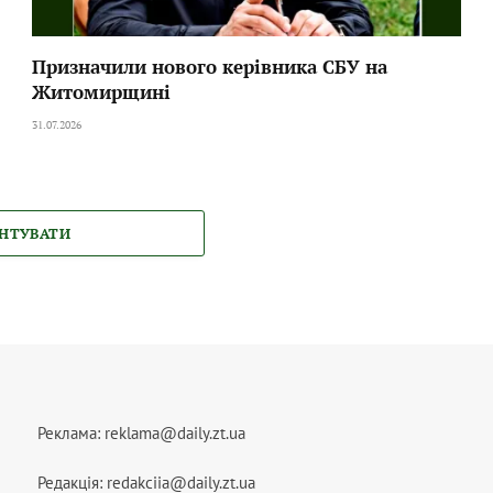
Призначили нового керівника СБУ на
Житомирщині
31.07.2026
НТУВАТИ
Реклама:
reklama@daily.zt.ua
Редакція:
redakciia@daily.zt.ua