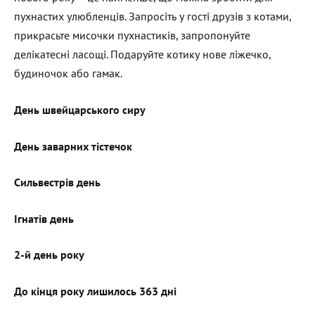
пухнастих улюбленців. Запросіть у гості друзів з котами,
прикрасьте мисочки пухнастиків, запропонуйте
делікатесні ласощі. Подаруйте котику нове ліжечко,
будиночок або гамак.
День швейцарського сиру
День заварних тістечок
Сильвестрів день
Ігнатів день
2-й день року
До кінця року лишилось 363 дні