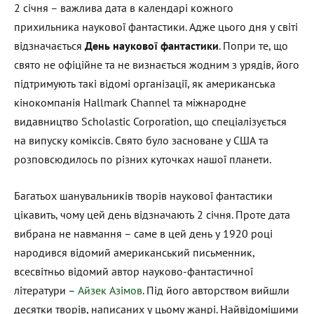
2 січня – важлива дата в календарі кожного
прихильника наукової фантастики. Адже цього дня у світі
відзначається
День наукової фантастики
. Попри те, що
свято не офіційне та не визнається жодним з урядів, його
підтримують такі відомі організації, як американська
кінокомпанія Hallmark Channel та міжнародне
видавництво Scholastic Corporation, що спеціалізується
на випуску коміксів. Свято було засноване у США та
розповсюдилось по різних куточках нашої планети.
Багатьох шанувальників творів наукової фантастики
цікавить, чому цей день відзначають 2 січня. Проте дата
вибрана не навмання – саме в цей день у 1920 році
народився відомий американський письменник,
всесвітньо відомий автор науково-фантастичної
літератури –
Айзек Азімов
. Під його авторством вийшли
десятки творів, написаних у цьому жанрі. Найвідомішими