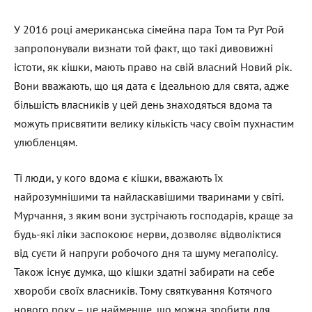
У 2016 році американська сімейна пара Том та Рут Рой
запропонували визнати той факт, що такі дивовижні
істоти, як кішки, мають право на свій власний Новий рік.
Вони вважають, що ця дата є ідеальною для свята, адже
більшість власників у цей день знаходяться вдома та
можуть присвятити велику кількість часу своїм пухнастим
улюбленцям.
Ті люди, у кого вдома є кішки, вважають їх
найрозумнішими та найласкавішими тваринами у світі.
Мурчання, з яким вони зустрічають господарів, краще за
будь-які ліки заспокоює нерви, дозволяє відволіктися
від суєти й напруги робочого дня та шуму мегаполісу.
Також існує думка, що кішки здатні забирати на себе
хвороби своїх власників. Тому святкування Котячого
нового року – це найменше, що можна зробити для