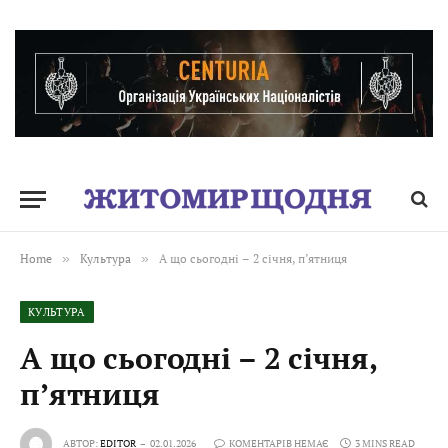
Home
»
Культура
»
А що сьогодні – 2 січня, пʼятниця
КУЛЬТУРА
А що сьогодні – 2 січня,
пʼятниця
АВТОР:
EDITOR
02.01.2026
КОМЕНТАРІВ НЕМАЄ
3 MINS READ