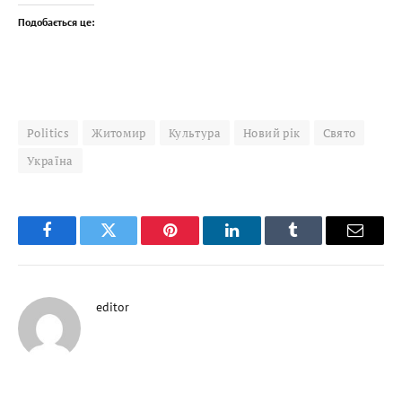
Подобається це:
Politics
Житомир
Культура
Новий рік
Свято
Україна
Facebook
Twitter
Pinterest
LinkedIn
Tumblr
Email
editor