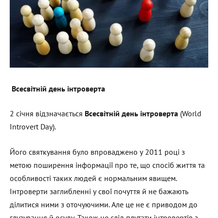
Всесвітній день інтроверта
2 січня відзначається
Всесвітній день інтроверта
(World
Introvert Day).
Його святкування було впроваджено у 2011 році з
метою поширення інформації про те, що спосіб життя та
особливості таких людей є нормальним явищем.
Інтроверти заглибленні у свої почуття й не бажають
ділитися ними з оточуючими. Але це не є приводом до
глузування й осуду. Також не слід плутати інтровертів з