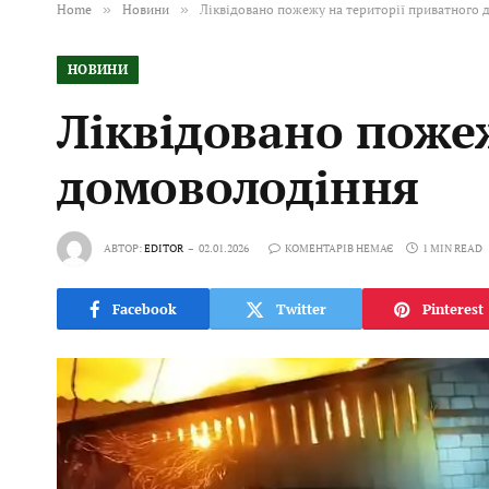
Home
»
Новини
»
Ліквідовано пожежу на території приватного
НОВИНИ
Ліквідовано поже
домоволодіння
АВТОР:
EDITOR
02.01.2026
КОМЕНТАРІВ НЕМАЄ
1 MIN READ
Facebook
Twitter
Pinterest