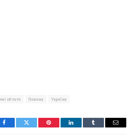
чні об'єкти
Пожежа
Україна
Facebook
Twitter
Pinterest
LinkedIn
Tumblr
Email