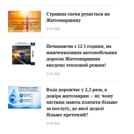
Страшна спека рухається на
Житомирщину
31.07.2026
Починаючи з 12-ї години, на
нижчевказаних автомобільних
дорогах Житомирщини
введено тепловий режим!
31.07.2026
Вода дорожчає у 2,2 раза, а
довіра житомирян — ні: чому
містяни мають платити більше
за послугу, до якої дедалі
більше претензій?
31.07.2026