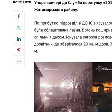
Учора ввечері до Служби порятунку «10
ПОШИРИТИ
Житомирського району.
По прибуттю підрозділів ДСНС з’ясувало
була облаштована лазня. Вогонь поширив
спільним дахом. Існувала загроза розп
дровітник, де зберігалося 20 кв. м дров.
м.