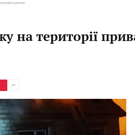
 домоволодіння
жу на території при