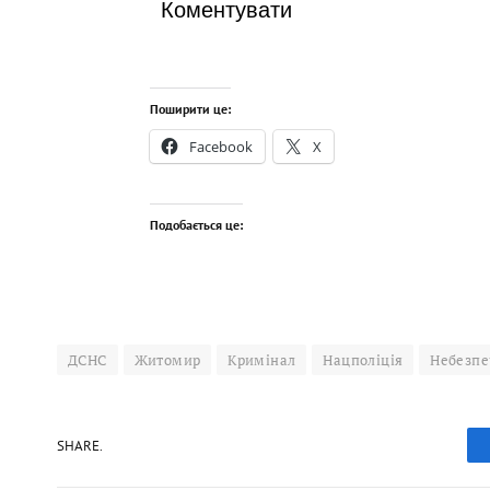
Коментувати
Поширити це:
Facebook
X
Подобається це:
ДСНС
Житомир
Кримінал
Нацполіція
Небезпе
SHARE.