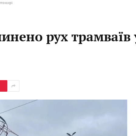
итомирі
инено рух трамваїв 