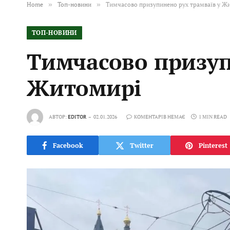
Home
»
Топ-новини
»
Тимчасово призупинено рух трамваїв у Ж
ТОП-НОВИНИ
Тимчасово призуп
Житомирі
АВТОР:
EDITOR
02.01.2026
КОМЕНТАРІВ НЕМАЄ
1 MIN READ
Facebook
Twitter
Pinterest