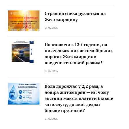
Страшна спека рухається на
Житомирщину
31.07.2026
Починаючи з 12-ї години, на
нижчевказаних автомобільних
дорогах Житомирщини
введено тепловий режим!
31.07.2026
Вода дорожчає у 2,2 раза, а
довіра житомирян — ні: чому
містяни мають платити більше
за послугу, до якої дедалі
більше претензій?
31.07.2026