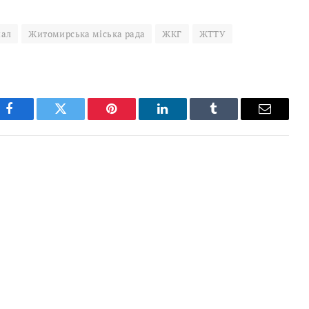
нал
Житомирська міська рада
ЖКГ
ЖТТУ
Facebook
Twitter
Pinterest
LinkedIn
Tumblr
Email