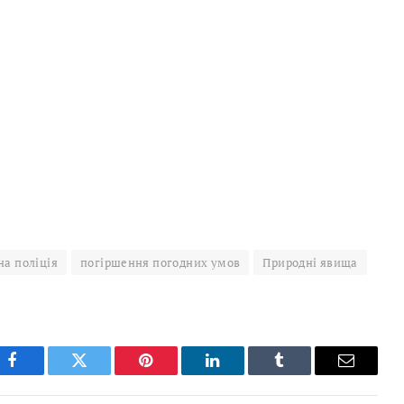
на поліція
погіршення погодних умов
Природні явища
Facebook
Twitter
Pinterest
LinkedIn
Tumblr
Email