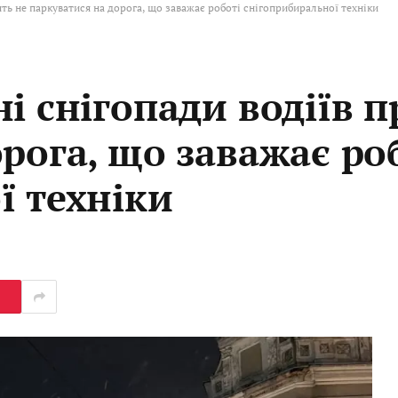
ять не паркуватися на дорога, що заважає роботі снігоприбиральної техніки
і снігопади водіїв п
рога, що заважає ро
ї техніки