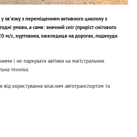
у зв’язку з переміщенням активного циклону з
одні умови, а саме: значний сніг (приріст снігового
20 м/с, хуртовина, ожеледиця на дорогах, подекуди
ими і не паркувати автівки на магістральних
ьна техніка.
я від користування власним автотранспортом та