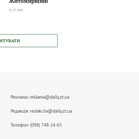
Житомирщині
31.07.2026
НТУВАТИ
Реклама:
reklama@daily.zt.ua
Редакція:
redakciia@daily.zt.ua
Телефон: (098) 748-24-65