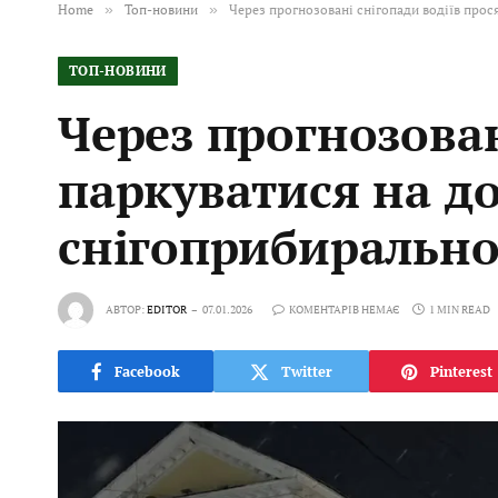
Home
»
Топ-новини
»
Через прогнозовані снігопади водіїв прос
ТОП-НОВИНИ
Через прогнозован
паркуватися на до
снігоприбирально
АВТОР:
EDITOR
07.01.2026
КОМЕНТАРІВ НЕМАЄ
1 MIN READ
Facebook
Twitter
Pinterest