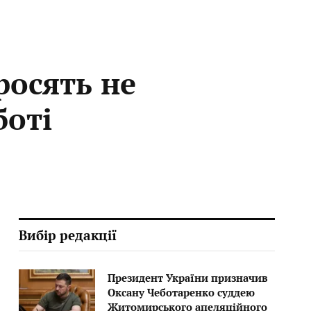
росять не
боті
Вибір редакції
Президент України призначив
Оксану Чеботаренко суддею
Житомирського апеляційного