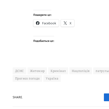
Поширити це:
Facebook
X
Подобається це:
ДСНС
Житомир
Кримінал
Нацполіція
патруль
Прогноз погоди
Україна
SHARE.