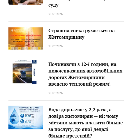
суду
31.07.2026
Страшна спека рухається на
Житомирщину
31.07.2026
Починаючи з 12-ї години, на
нижчевказаних автомобільних
дорогах Житомирщини
введено тепловий режим!
31.07.2026
Вода дорожчає у 2,2 раза, а
довіра житомирян — ні: чому
містяни мають платити більше
за послугу, до якої дедалі
більше претензій?